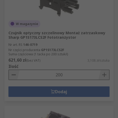
W magazynie
Czujnik optyczny szczelinowy Montaż zatrzaskowy
Sharp GP1S173LCS2F Fototranzystor
Nr art. RS
146-0719
Nr części producenta
GP1S173LCS2F
Suma częściowa (1 tacka po 200 sztuk/i)
621,60 zł
(bez VAT)
3,108 zł/sztuka
Ilość
Dodaj