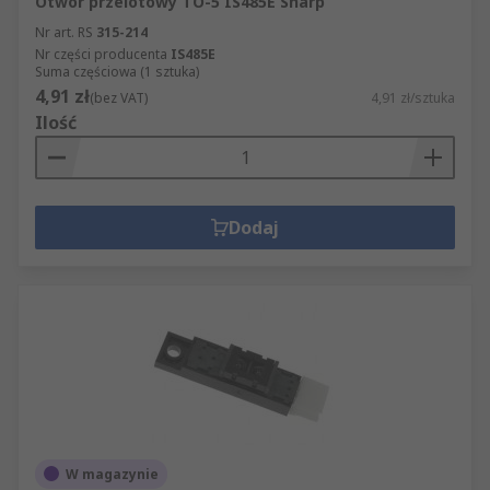
Otwór przelotowy TO-5 IS485E Sharp
Nr art. RS
315-214
Nr części producenta
IS485E
Suma częściowa (1 sztuka)
4,91 zł
(bez VAT)
4,91 zł/sztuka
Ilość
Dodaj
W magazynie