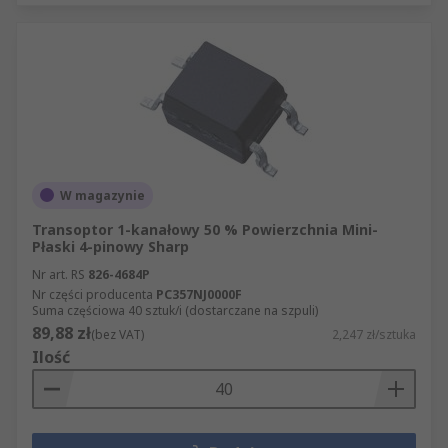
W magazynie
Transoptor 1-kanałowy 50 % Powierzchnia Mini-
Płaski 4-pinowy Sharp
Nr art. RS
826-4684P
Nr części producenta
PC357NJ0000F
Suma częściowa 40 sztuk/i (dostarczane na szpuli)
89,88 zł
(bez VAT)
2,247 zł/sztuka
Ilość