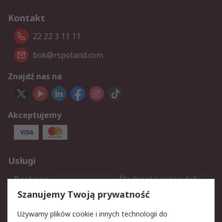
Kontakt
22 22 3 11 11
bok@rspoland.com
Znajdź nas na
Akceptujemy
Usługi
Dostawa
Śledzenie przesyłek
Reklamacje i zwroty
Rejestracja
Szanujemy Twoją prywatność
Pomoc
Używamy plików cookie i innych technologii do