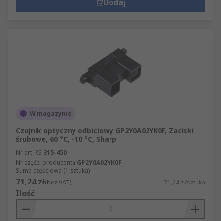
Dodaj
W magazynie
Czujnik optyczny odbiciowy GP2Y0A02YK0F, Zaciski
śrubowe, 60 °C, -10 °C, Sharp
Nr art. RS
315-450
Nr części producenta
GP2Y0A02YK0F
Suma częściowa (1 sztuka)
71,24 zł
(bez VAT)
71,24 zł/sztuka
Ilość