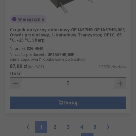
W magazynie
Czujnik optyczny odbiciowy GP1A57HR GP1A57HRJ00F,
Otwór przelotowy, 1-kanałowy Tranzystor, OPIC, 85
°C, -25 °C, Sharp
Nr art. RS
826-4640
Nr części producenta
GP1A57HRJ00F
Suma częściowa (1 opakowanie po 5 sztuk/i)
87,89 zł
(bez VAT)
17,578 zł/sztuka
Ilość
Dodaj
1
2
3
4
5