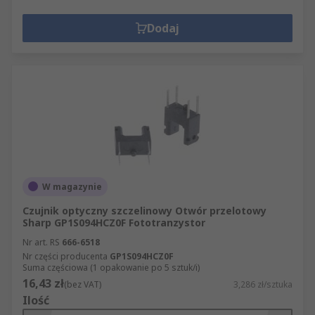
Dodaj
W magazynie
Czujnik optyczny szczelinowy Otwór przelotowy
Sharp GP1S094HCZ0F Fototranzystor
Nr art. RS
666-6518
Nr części producenta
GP1S094HCZ0F
Suma częściowa (1 opakowanie po 5 sztuk/i)
16,43 zł
(bez VAT)
3,286 zł/sztuka
Ilość