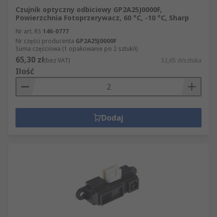
Czujnik optyczny odbiciowy GP2A25J0000F,
Powierzchnia Fotoprzerywacz, 60 °C, -10 °C, Sharp
Nr art. RS
146-0777
Nr części producenta
GP2A25J0000F
Suma częściowa (1 opakowanie po 2 sztuk/i)
65,30 zł
(bez VAT)
32,65 zł/sztuka
Ilość
Dodaj