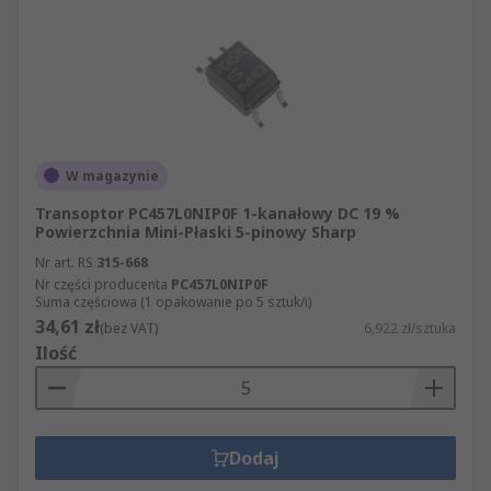
W magazynie
Transoptor PC457L0NIP0F 1-kanałowy DC 19 %
Powierzchnia Mini-Płaski 5-pinowy Sharp
Nr art. RS
315-668
Nr części producenta
PC457L0NIP0F
Suma częściowa (1 opakowanie po 5 sztuk/i)
34,61 zł
(bez VAT)
6,922 zł/sztuka
Ilość
Dodaj