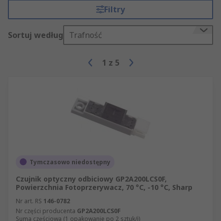
Filtry
Sortuj według
Trafność
1
z
5
Tymczasowo niedostępny
Czujnik optyczny odbiciowy GP2A200LCS0F,
Powierzchnia Fotoprzerywacz, 70 °C, -10 °C, Sharp
Nr art. RS
146-0782
Nr części producenta
GP2A200LCS0F
Suma częściowa (1 opakowanie po 2 sztuk/i)