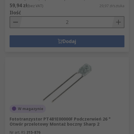
59,94 zł
(bez VAT)
29,97 zł/sztuka
Ilość
Dodaj
W magazynie
Fototranzystor PT481E00000F Podczerwień 26 °
Otwór przelotowy Montaż boczny Sharp 2
Nr art. RS
315-876