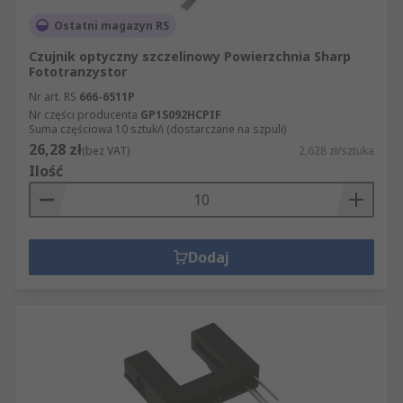
Ostatni magazyn RS
Czujnik optyczny szczelinowy Powierzchnia Sharp
Fototranzystor
Nr art. RS
666-6511P
Nr części producenta
GP1S092HCPIF
Suma częściowa 10 sztuk/i (dostarczane na szpuli)
26,28 zł
(bez VAT)
2,628 zł/sztuka
Ilość
Dodaj