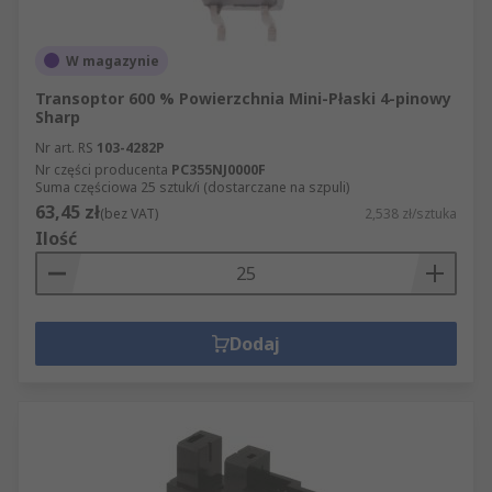
W magazynie
Transoptor 600 % Powierzchnia Mini-Płaski 4-pinowy
Sharp
Nr art. RS
103-4282P
Nr części producenta
PC355NJ0000F
Suma częściowa 25 sztuk/i (dostarczane na szpuli)
63,45 zł
(bez VAT)
2,538 zł/sztuka
Ilość
Dodaj