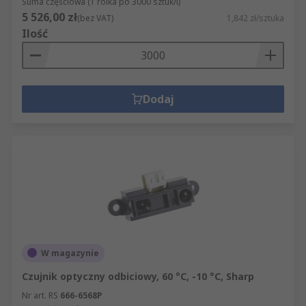
Suma częściowa (1 rolka po 3000 sztuk/i)
5 526,00 zł
(bez VAT)
1,842 zł/sztuka
Ilość
Dodaj
W magazynie
Czujnik optyczny odbiciowy, 60 °C, -10 °C, Sharp
Nr art. RS
666-6568P