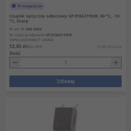
W magazynie
Czujnik optyczny odbiciowy GP2Y0A21YK0F, 60 °C, -10
°C, Sharp
Nr art. RS
666-6564
Nr części producenta
GP2Y0A21YK0F
Suma częściowa (1 sztuka)
52,65 zł
(bez VAT)
52,65 zł/sztuka
Ilość
Dodaj