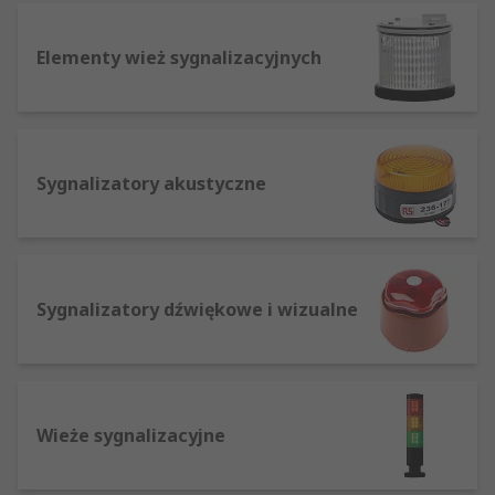
Istnieje wiele różnych typów sygnalizatorów
Elementy wież sygnalizacyjnych
akustycznych i świetlnych, a to są najczęściej
spotykane:
Obrotowe – ze stale świecącą żarówką i
elementem obrotowym, dającym efekt
Sygnalizatory akustyczne
migania
Miganie – żarówka miga przez włączanie i
wyłączanie
Sygnalizatory dźwiękowe i wizualne
< Miganie stroboskopowe - szybkie, regularne
błyski światła* Jedna śruba – mocowanie
pojedynczą śrubą, która wystaje z podstawy
sygnalizatora
Wieże sygnalizacyjne
Trzy śruby – mocowanie trzema śrubami w
podstawie, by uzyskać dodatkowe
zabezpieczenie