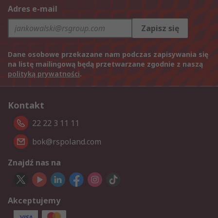
Adres e-mail
Zapisz się
Dane osobowe przekazane nam podczas zapisywania się
na listę mailingową będą przetwarzane zgodnie z naszą
polityką prywatności
.
Kontakt
22 22 3 11 11
bok@rspoland.com
Znajdź nas na
Akceptujemy