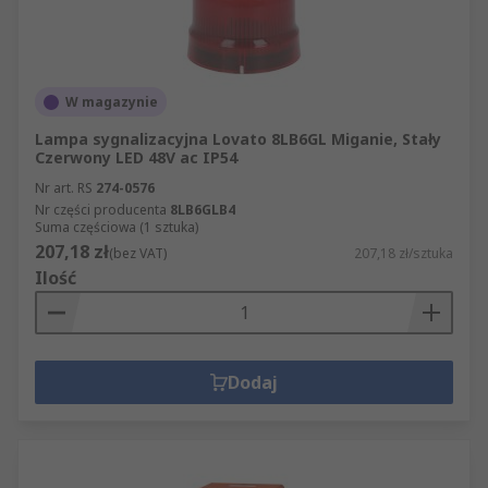
lampowymi?
Chociaż nie istnieje ostateczna odpowiedź na to
W magazynie
pytanie, odległość między dwoma
sygnalizatorami akustyczno-lampowymi można
Lampa sygnalizacyjna Lovato 8LB6GL Miganie, Stały
obliczyć na podstawie odległości, na jaką
Czerwony LED 48V ac IP54
emitowany jest dźwięk.
Nr art. RS
274-0576
Nr części producenta
8LB6GLB4
Suma częściowa (1 sztuka)
Poziom określony decybelami sygnalizatora
207,18 zł
(bez VAT)
207,18 zł/sztuka
akustyczno-lampowego określa się na według
Ilość
osoby, znajdującej się w odległości jednego metra.
Jeśli na przykład odległość zostanie podwojona do
dwóch metrów, poziom decybeli spadnie o 6.
Dodaj