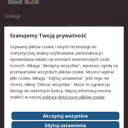
Usługi
Dostawa
Śledzenie przesyłek
Reklamacje i zwroty
Rejestracja
Szanujemy Twoją prywatność
Pomoc
Używamy plików cookie i innych technologii do
statystycznej analizy użytkowania, personalizacji i
Aspekty prawne
wyświetlania reklam na stronach internetowych osób
trzecich. Klikając "Akceptuj wszystkie", wyrażasz zgodę na
Bezpieczeństwo e-
Polityka dotycząca
przetwarzanie wszystkich plików cookie. Możesz wybrać
maila
plików cookie
pliki cookie, klikając "Edytuj ustawienia". Jeśli tego nie
Polityka prywatności
Użytkowanie witryny
chcesz, kliknij "Odrzuć wszystkie". Może to ograniczyć
Zastrzeżenia prawne
Warunki Sprzedaży
dostęp do niektórych funkcji. Więcej informacji można
znaleźć w naszej
polityce dotyczącej plików cookie
.
O firmie RS
Akceptuj wszystkie
Grupa RS
Kontakt
O firmie RS
RS na świecie
Edytuj ustawienia