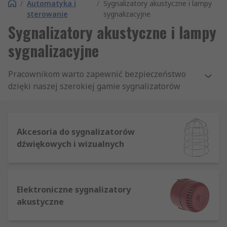
/
Automatyka i
/
Sygnalizatory akustyczne i lampy
sterowanie
sygnalizacyjne
Sygnalizatory akustyczne i lampy
sygnalizacyjne
Pracownikom warto zapewnić bezpieczeństwo
dzięki naszej szerokiej gamie sygnalizatorów
akustycznych i świetlnych. Są one używane w
wielu komercyjnych i przemysłowych sektorach,
m.in. w budownictwie, motoryzacji i lotnictwie.
Akcesoria do sygnalizatorów
Oferujemy produkty najlepszych marek, do
dźwiękowych i wizualnych
których zaliczają się Werma, Patlite, Schneider
Electric i Moflash, można więc dobrać
sygnalizatory akustyczne i świetlne odpowiednie
dla działalności.
Elektroniczne sygnalizatory
akustyczne
Typy sygnalizatorów akustycznych i
świetlnych