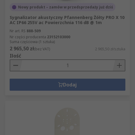
widłowych
Nowy produkt – zamów w przedsprzedaży już dziś
Detekcja gazów
Sygnalizator akustyczny Pfannenberg Żółty PRO X 10
AC IP66 255V ac Powierzchnia 116 dB @ 1m
Działania awaryjne
Nr art. RS
888-509
Sygnalizatorów akustycznych i świetlnych można
Nr części producenta
23152103000
Suma częściowa (1 sztuka)
używać wewnątrz i na zewnątrz pomieszczeń, ale
2 965,50 zł
(bez VAT)
2 965,50 zł/sztuka
w zastosowaniach zewnętrznych należy pamiętać
Ilość
o dobraniu wersji odpornej na warunki
pogodowe.
Jaka jest różnica między sygnalizacją
Dodaj
akustyczną a świetlną?
Sygnalizatory akustyczne, nazywane również
syrenami, generują słyszalny alarm ostrzegający
o zagrożeniu, na przykład o pożarze.
Sygnalizatory świetlne są wizualnym
wskazaniem zagrożenia i zazwyczaj emitują