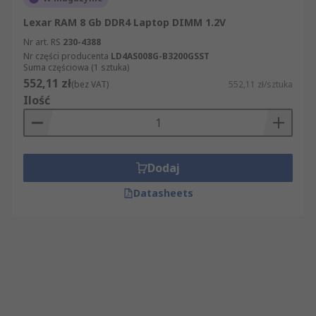
Lexar RAM 8 Gb DDR4 Laptop DIMM 1.2V
Nr art. RS
230-4388
Nr części producenta
LD4AS008G-B3200GSST
Suma częściowa (1 sztuka)
552,11 zł
(bez VAT)
552,11 zł/sztuka
Ilość
Dodaj
Datasheets