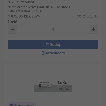
Nr art. RS
230-4390
Nr części producenta
LD4AS016G-B3200GSST
Suma częściowa (1 sztuka)
1 075,05 zł
(bez VAT)
1 075,05 zł/sztuka
Ilość
Dodaj
Datasheets
W magazynie