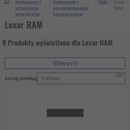
/
Komputery i
/
Podzespoły i
/
RAM
/
Lexar
urządzenia
oprogramowanie
RAM
peryferyjne
komputerowe
Lexar RAM
8 Produkty wyświetlane dla Lexar RAM
Filtry (1)
Sortuj według
Trafność