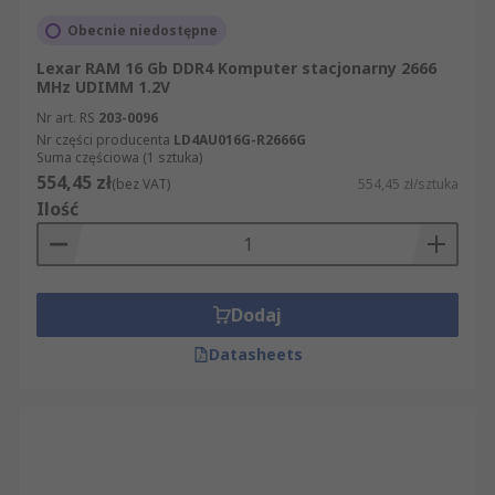
Obecnie niedostępne
Lexar RAM 16 Gb DDR4 Komputer stacjonarny 2666
MHz UDIMM 1.2V
Nr art. RS
203-0096
Nr części producenta
LD4AU016G-R2666G
Suma częściowa (1 sztuka)
554,45 zł
(bez VAT)
554,45 zł/sztuka
Ilość
Dodaj
Datasheets