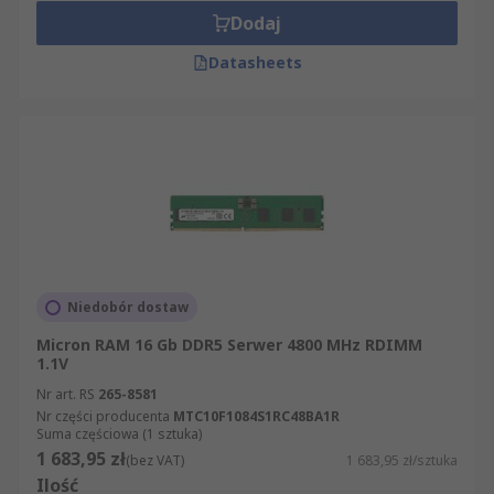
Dodaj
Datasheets
Niedobór dostaw
Micron RAM 16 Gb DDR5 Serwer 4800 MHz RDIMM
1.1V
Nr art. RS
265-8581
Nr części producenta
MTC10F1084S1RC48BA1R
Suma częściowa (1 sztuka)
1 683,95 zł
(bez VAT)
1 683,95 zł/sztuka
Ilość