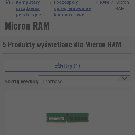
/
Komputery i
/
Podzespoły i
/
RAM
/
Micron
urządzenia
oprogramowanie
RAM
peryferyjne
komputerowe
Micron RAM
5 Produkty wyświetlane dla Micron RAM
Filtry (1)
Sortuj według
Trafność