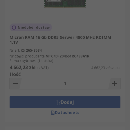
Niedobór dostaw
Micron RAM 16 Gb DDR5 Serwer 4800 MHz RDIMM
1.1V
Nr art. RS
265-8584
Nr części producenta
MTC40F2046S1RC48BA1R
Suma częściowa (1 sztuka)
4 662,23 zł
(bez VAT)
4 662,23 zł/sztuka
Ilość
Dodaj
Datasheets