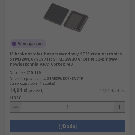
W magazynie
Mikrokontroler bezprzewodowy STMicroelectronics
STM32WB07KCV7TR STM32WB0 VFQFPN 32-pinowy
Powierzchnia ARM Cortex M0+
Nr art. RS
215-116
Nr części producenta
STM32WB07KCV7TR
Suma częściowa (1 sztuka)
14,94 zł
(bez VAT)
14,94 zł/sztuka
Ilość
Dodaj