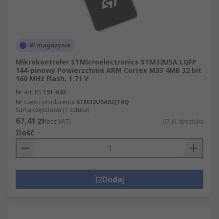
W magazynie
Mikrokontroler STMicroelectronics STM32U5A LQFP
144-pinowy Powierzchnia ARM Cortex M33 4MB 32 bit
160 MHz Flash, 1.71 V
Nr art. RS
151-642
Nr części producenta
STM32U5A5ZJT6Q
Suma częściowa (1 sztuka)
67,41 zł
(bez VAT)
67,41 zł/sztuka
Ilość
Dodaj