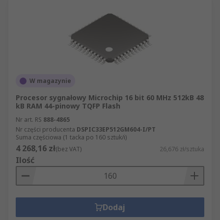
W magazynie
Procesor sygnałowy Microchip 16 bit 60 MHz 512kB 48
kB RAM 44-pinowy TQFP Flash
Nr art. RS
888-4865
Nr części producenta
DSPIC33EP512GM604-I/PT
Suma częściowa (1 tacka po 160 sztuk/i)
4 268,16 zł
(bez VAT)
26,676 zł/sztuka
Ilość
Dodaj