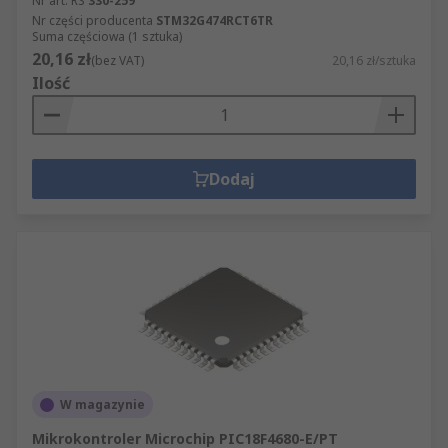
Nr art. RS
330-259
Nr części producenta
STM32G474RCT6TR
Suma częściowa (1 sztuka)
20,16 zł
(bez VAT)
20,16 zł/sztuka
Ilość
Dodaj
W magazynie
Mikrokontroler Microchip PIC18F4680-E/PT