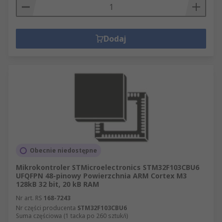
Dodaj
Obecnie niedostępne
Mikrokontroler STMicroelectronics STM32F103CBU6
UFQFPN 48-pinowy Powierzchnia ARM Cortex M3
128kB 32 bit, 20 kB RAM
Nr art. RS
168-7243
Nr części producenta
STM32F103CBU6
Suma częściowa (1 tacka po 260 sztuk/i)