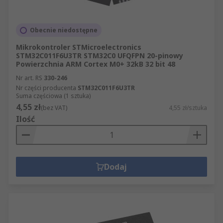
Obecnie niedostępne
Mikrokontroler STMicroelectronics
STM32C011F6U3TR STM32C0 UFQFPN 20-pinowy
Powierzchnia ARM Cortex M0+ 32kB 32 bit 48
Nr art. RS
330-246
Nr części producenta
STM32C011F6U3TR
Suma częściowa (1 sztuka)
4,55 zł
(bez VAT)
4,55 zł/sztuka
Ilość
Dodaj