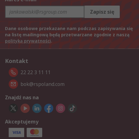
Zapisz się
Dane osobowe przekazane nam podczas zapisywania się
na listę mailingową będą przetwarzane zgodnie z naszą
polityką prywatności
.
Kontakt
22 22 3 11 11
bok@rspoland.com
Znajdź nas na
Akceptujemy