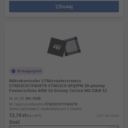
Dodaj
W magazynie
Mikrokontroler STMicroelectronics
STM32C011F6U6TR STM32C0 UFQFPN 20-pinowy
Powierzchnia ARM 32-bitowy Cortex M0 32kB 32
Nr art. RS
261-5540
Nr części producenta
STM32C011F6U6TR
Suma częściowa (1 opakowanie po 2 sztuk/i)
12,74 zł
(bez VAT)
6,37 zł/sztuka
Ilość