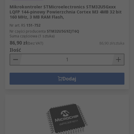
zredukowanym zestawie instrukcji
Mikrokontroler STMicroelectronics STM32U5Gxxx
CISC = komputer o złożonym zestawie
LQFP 144-pinowy Powierzchnia Cortex M3 4MB 32 bit
instrukcji
160 MHz, 3 MB RAM Flash,
Nr art. RS
151-752
Architektura Harvard
Nr części producenta
STM32U5G9ZJT6Q
RISC = komputer o zredukowanym zestawie
Suma częściowa (1 sztuka)
86,90 zł
instrukcji
(bez VAT)
86,90 zł/sztuka
Ilość
MIPS = mikroprocesor bez blokowania
etapów potoków.
Dodaj