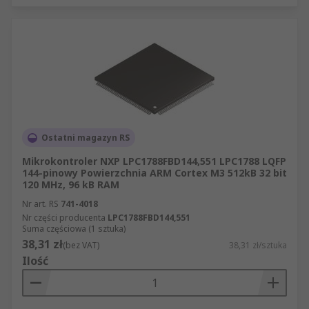
Ostatni magazyn RS
Mikrokontroler NXP LPC1788FBD144,551 LPC1788 LQFP
144-pinowy Powierzchnia ARM Cortex M3 512kB 32 bit
120 MHz, 96 kB RAM
Nr art. RS
741-4018
Nr części producenta
LPC1788FBD144,551
Suma częściowa (1 sztuka)
38,31 zł
(bez VAT)
38,31 zł/sztuka
Ilość