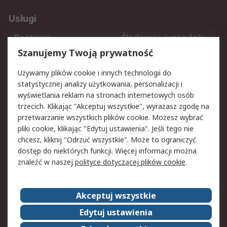
Usługi
Dostawa
Śledzenie przesyłek
Reklamacje i zwroty
Rejestracja
Szanujemy Twoją prywatność
Pomoc
Używamy plików cookie i innych technologii do
statystycznej analizy użytkowania, personalizacji i
Aspekty prawne
wyświetlania reklam na stronach internetowych osób
trzecich. Klikając "Akceptuj wszystkie", wyrażasz zgodę na
Bezpieczeństwo e-
Polityka dotycząca
przetwarzanie wszystkich plików cookie. Możesz wybrać
maila
plików cookie
pliki cookie, klikając "Edytuj ustawienia". Jeśli tego nie
Polityka prywatności
Użytkowanie witryny
chcesz, kliknij "Odrzuć wszystkie". Może to ograniczyć
Zastrzeżenia prawne
Warunki Sprzedaży
dostęp do niektórych funkcji. Więcej informacji można
znaleźć w naszej
polityce dotyczącej plików cookie
.
O firmie RS
Akceptuj wszystkie
Grupa RS
Kontakt
O firmie RS
RS na świecie
Edytuj ustawienia
Kariera
Nagrody dla RS