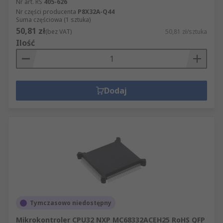
Nr art. RS
405-626
Nr części producenta
P8X32A-Q44
Suma częściowa (1 sztuka)
50,81 zł
(bez VAT)
50,81 zł/sztuka
Ilość
Dodaj
Tymczasowo niedostępny
Mikrokontroler CPU32 NXP MC68332ACEH25 RoHS QFP