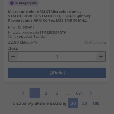
W magazynie
Mikrokontroler ARM STMicroelectronics
STM32U385RGT6 STM32U3 LQFP-64 68-pinowy
Powierzchnia ARM Cortex M33 1MB 96 MHz,
Nr art. RS
333-615
Nr części producenta
STM32U385RGT6
Suma częściowa (1 sztuka)
32,90 zł
(bez VAT)
32,90 zł/sztuka
Ilość
Dodaj
1
2
3
671
Liczba wyników na stronę
20
50
100