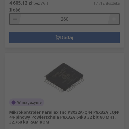
4 605,12 zł
(bez VAT)
17,712 zł/sztuka
Ilość
Dodaj
W magazynie
Mikrokontroler Parallax Inc P8X32A-Q44 P8X32A LQFP
44-pinowy Powierzchnia P8X32A 64kB 32 bit 80 MHz,
32.768 kB RAM ROM