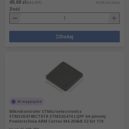
49,68 zł
(bez VAT)
49,68 zł/sztuka
Ilość
Dodaj
W magazynie
Mikrokontroler STMicroelectronics
STM32G474RCT6TR STM32G474 LQFP 64-pinowy
Powierzchnia ARM Cortex M4 256kB 32 bit 170