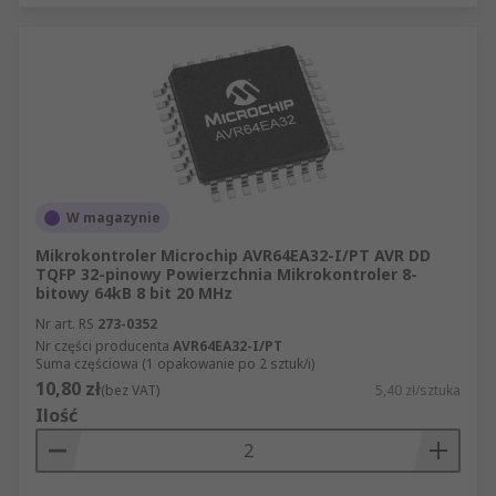
W magazynie
Mikrokontroler Microchip AVR64EA32-I/PT AVR DD
TQFP 32-pinowy Powierzchnia Mikrokontroler 8-
bitowy 64kB 8 bit 20 MHz
Nr art. RS
273-0352
Nr części producenta
AVR64EA32-I/PT
Suma częściowa (1 opakowanie po 2 sztuk/i)
10,80 zł
(bez VAT)
5,40 zł/sztuka
Ilość