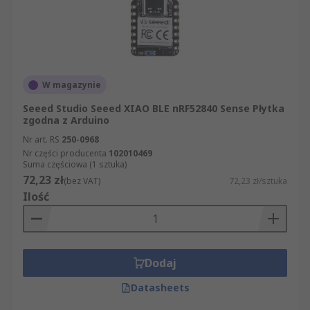
W magazynie
Seeed Studio Seeed XIAO BLE nRF52840 Sense Płytka
zgodna z Arduino
Nr art. RS
250-0968
Nr części producenta
102010469
Suma częściowa (1 sztuka)
72,23 zł
(bez VAT)
72,23 zł/sztuka
Ilość
Dodaj
Datasheets