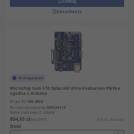
Dodaj
Datasheets
W magazynie
Microchip Sam E70 Xplaculd Ultra Evaluation Płytka
zgodna z Arduino
Nr art. RS
188-4854
Nr części producenta
DM320113
Suma częściowa (1 sztuka)
804,65 zł
(bez VAT)
804,65 zł/sztuka
Ilość