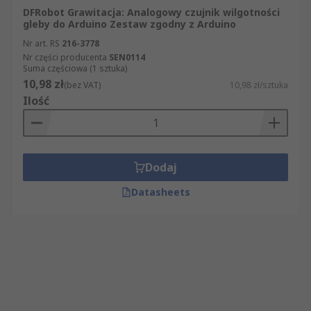
DFRobot Grawitacja: Analogowy czujnik wilgotności
gleby do Arduino Zestaw zgodny z Arduino
Nr art. RS
216-3778
Nr części producenta
SEN0114
Suma częściowa (1 sztuka)
10,98 zł
(bez VAT)
10,98 zł/sztuka
Ilość
Dodaj
Datasheets