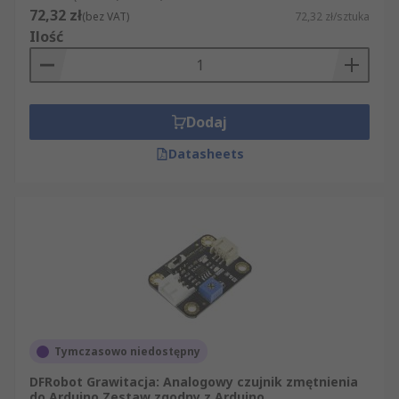
72,32 zł
(bez VAT)
72,32 zł/sztuka
Ilość
Dodaj
Datasheets
Tymczasowo niedostępny
DFRobot Grawitacja: Analogowy czujnik zmętnienia
do Arduino Zestaw zgodny z Arduino