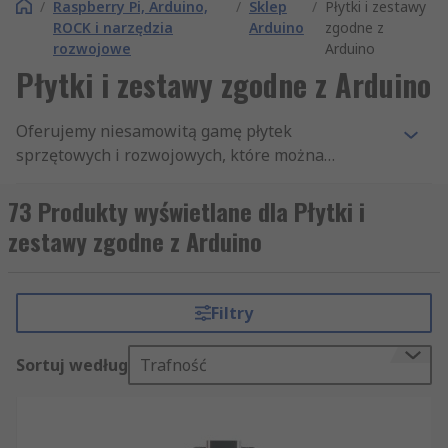
/
Raspberry Pi, Arduino,
/
Sklep
/
Płytki i zestawy
ROCK i narzędzia
Arduino
zgodne z
rozwojowe
Arduino
Płytki i zestawy zgodne z Arduino
Oferujemy niesamowitą gamę płytek
sprzętowych i rozwojowych, które można
stosować z płytami Arduino i innymi produktami,
takimi jak osłony i inne akcesoria. Niektóre
73 Produkty wyświetlane dla Płytki i
produkty mogą być również zgodne z
zestawy zgodne z Arduino
oprogramowaniem rozwojowym Arduino.
Filtry
Sortuj według
Trafność