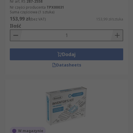
Nr art. RS
287-2558
Nr części producenta
TPX00031
Suma częściowa (1 sztuka)
153,99 zł
(bez VAT)
153,99 zł/sztuka
Ilość
Dodaj
Datasheets
W magazynie