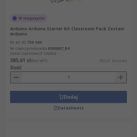
W magazynie
Arduino Arduino Starter Kit Classroom Pack Zestaw
Arduino
Nr art. RS
759-944
Nr części producenta
K000007_R4
Suma częściowa (1 sztuka)
385,61 zł
(bez VAT)
385,61 zł/sztuka
Ilość
Dodaj
Datasheets