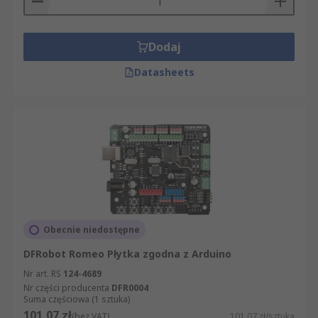
Dodaj
Datasheets
Obecnie niedostępne
DFRobot Romeo Płytka zgodna z Arduino
Nr art. RS
124-4689
Nr części producenta
DFR0004
Suma częściowa (1 sztuka)
101,07 zł
(bez VAT)
101,07 zł/sztuka