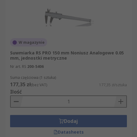
składania zamówienia. Dokładamy wszelkich
starań, by oferowane przez nas artykuły z
kategorii Suwmiarki miały najwyższą jakość i
spełniały wszystkie standardy bezpieczeństwa.
Udostępniamy dokładne dane techniczne na
temat wszystkich produktów z sekcji Sprzęt do
W magazynie
pomiaru liniowego, tak by przed zakupem mogli
Państwo sprawdzić, czy konkretny artykuł spełnia
Suwmiarka RS PRO 150 mm Noniusz Analogowe 0.05
mm, jednostki metryczne
Państwa oczekiwania.
Nr art. RS
200-5406
Suma częściowa (1 sztuka)
177,35 zł
(bez VAT)
177,35 zł/sztuka
Ilość
Dodaj
Datasheets