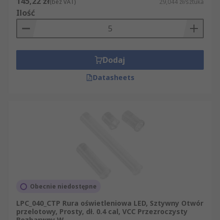
145,22 zł
(bez VAT)
29,044 zł/sztuka
Ilość
Dodaj
Datasheets
Obecnie niedostępne
LPC_040_CTP Rura oświetleniowa LED, Sztywny Otwór
przelotowy, Prosty, dł. 0.4 cal, VCC Przezroczysty
Bezbarwny W