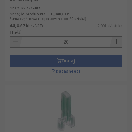
Nr art. RS
434-302
Nr części producenta
LPC_040_CTP
Suma częściowa (1 opakowanie po 20 sztuk/i)
40,02 zł
(bez VAT)
2,001 zł/sztuka
Ilość
Dodaj
Datasheets