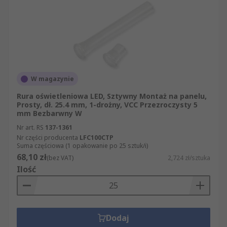
W magazynie
Rura oświetleniowa LED, Sztywny Montaż na panelu,
Prosty, dł. 25.4 mm, 1-drożny, VCC Przezroczysty 5
mm Bezbarwny W
Nr art. RS
137-1361
Nr części producenta
LFC100CTP
Suma częściowa (1 opakowanie po 25 sztuk/i)
68,10 zł
(bez VAT)
2,724 zł/sztuka
Ilość
Dodaj