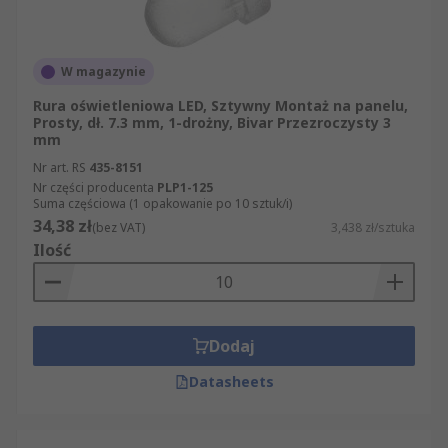
zamówionych produktów z kategorii Rury LED.
Niezależnie od tego, czy kupują Państwo produkt
w ilościach hurtowych, czy potrzebna jest
W magazynie
Państwu jedna sztuka, zapewniamy, że towar z
Rura oświetleniowa LED, Sztywny Montaż na panelu,
kategorii Rury LED zostanie dostarczony w ciągu
Prosty, dł. 7.3 mm, 1-drożny, Bivar Przezroczysty 3
mm
dwóch dni lub nawet na następny dzień, jeśli
zamówienie jest wyjątkowo pilne. Oprócz
Nr art. RS
435-8151
artykułów z sekcji Rury LED mogą Państwo
Nr części producenta
PLP1-125
Suma częściowa (1 opakowanie po 10 sztuk/i)
zamówić także inne produkty z grupy
34,38 zł
(bez VAT)
3,438 zł/sztuka
Elektronika, zasilacze i złącza. W skład naszej
Ilość
oferty artykułów z grupy Elektronika, zasilacze i
złącza wchodzą m.in. części z działów
Wyświetlacze i optoelektronika i Wyświetlacze i
optoelektronika. Wszystkie zamówione produkty
Dodaj
dostarczamy Państwu w sposób błyskawiczny i
profesjonalny. Nie potrafią Państwo znaleźć
Datasheets
nikogo gotowego dostarczyć hurtową ilość
szukanego przez Państwa produktu? Na naszej