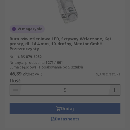
W magazynie
Rura oświetleniowa LED, Sztywny Wtłaczane, Kąt
prosty, dł. 14.4 mm, 10-drożny, Mentor GmbH
Przezroczysty
Nr art. RS
879-6052
Nr części producenta
1271.1001
Suma częściowa (1 opakowanie po 5 sztuk/i)
46,89 zł
(bez VAT)
9,378 zł/sztuka
Ilość
Dodaj
Datasheets