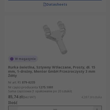
Datasheets
W magazynie
Rurka świetlna, Sztywny Wtłaczane, Prosty, dł. 15
mm, 1-drożny, Mentor GmbH Przezroczysty 3 mm
Żółty
Nr art. RS
879-6235
Nr części producenta
1275.1001
Suma częściowa (1 opakowanie po 20 sztuk/i)
85,74 zł
(bez VAT)
4,287 zł/sztuka
Ilość