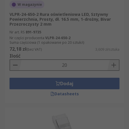
W magazynie
VLPR-24-650-2 Rura oświetleniowa LED, Sztywny
Powierzchnia, Prosty, dł. 16.5 mm, 1-drożny, Bivar
Przezroczysty 2 mm
Nr art. RS
891-9735
Nr części producenta
VLPR-24-650-2
Suma częściowa (1 opakowanie po 20 sztuk/i)
72,18 zł
(bez VAT)
3,609 zł/sztuka
Ilość
Dodaj
Datasheets