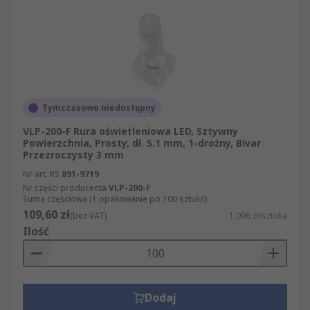
stronie łatwo znajdą Państwo wszystkie
potrzebne artykuły z kategorii Rury LED.
Oferujemy Państwu ponad 500 000 produktów
dostępnych w sprzedaży online, a także
błyskawiczną dostawę. Jeśli odwiedzą Państwo
naszą stronę internetową, odkryją Państwo, że
została zaprojektowana tak, by proces składania
Tymczasowo niedostępny
zamówienia był maksymalnie prosty i klarowny.
VLP-200-F Rura oświetleniowa LED, Sztywny
Powierzchnia, Prosty, dł. 5.1 mm, 1-drożny, Bivar
Przezroczysty 3 mm
Nr art. RS
891-9719
Nr części producenta
VLP-200-F
Suma częściowa (1 opakowanie po 100 sztuk/i)
109,60 zł
(bez VAT)
1,096 zł/sztuka
Ilość
Dodaj