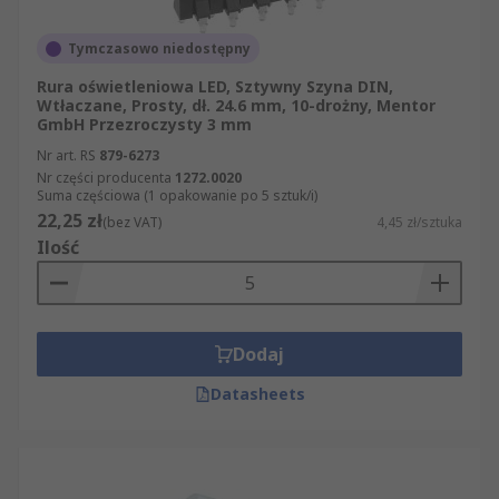
Tymczasowo niedostępny
Rura oświetleniowa LED, Sztywny Szyna DIN,
Wtłaczane, Prosty, dł. 24.6 mm, 10-drożny, Mentor
GmbH Przezroczysty 3 mm
Nr art. RS
879-6273
Nr części producenta
1272.0020
Suma częściowa (1 opakowanie po 5 sztuk/i)
22,25 zł
(bez VAT)
4,45 zł/sztuka
Ilość
Dodaj
Datasheets