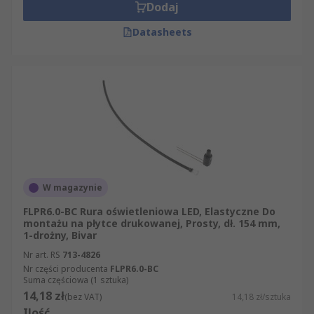
Dodaj
Datasheets
W magazynie
FLPR6.0-BC Rura oświetleniowa LED, Elastyczne Do
montażu na płytce drukowanej, Prosty, dł. 154 mm,
1-drożny, Bivar
Nr art. RS
713-4826
Nr części producenta
FLPR6.0-BC
Suma częściowa (1 sztuka)
14,18 zł
(bez VAT)
14,18 zł/sztuka
Ilość