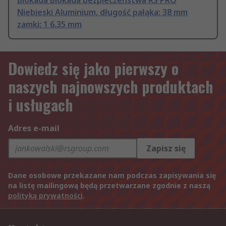
Blokada Blokada bezpieczeństwa RS PRO
Niebieski Aluminium, długość pałąka: 38 mm
zamki: 1 6.35 mm
Dowiedz się jako pierwszy o
naszych najnowszych produktach
i usługach
Adres e-mail
Zapisz się
Dane osobowe przekazane nam podczas zapisywania się
na listę mailingową będą przetwarzane zgodnie z naszą
polityką prywatności
.