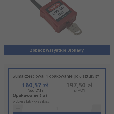
Zobacz wszystkie Blokady
Suma częściowa (1 opakowanie po 6 sztuk/i)*
160,57 zł
197,50 zł
(bez VAT)
(z VAT)
Add
Opakowanie (-a)
to
wybierz lub wpisz ilość
Basket