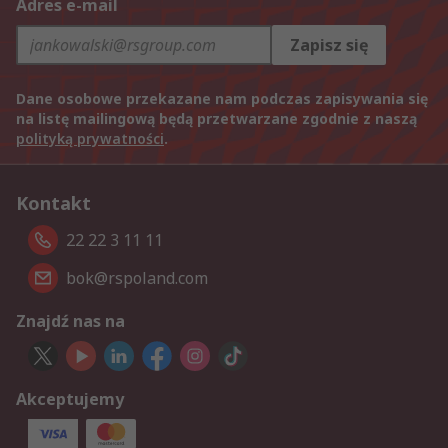
Adres e-mail
Zapisz się
Dane osobowe przekazane nam podczas zapisywania się
na listę mailingową będą przetwarzane zgodnie z naszą
polityką prywatności
.
Kontakt
22 22 3 11 11
bok@rspoland.com
Znajdź nas na
Akceptujemy