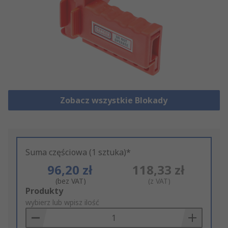
Zobacz wszystkie Blokady
Suma częściowa (1 sztuka)*
96,20 zł
118,33 zł
(bez VAT)
(z VAT)
Add
Produkty
to
wybierz lub wpisz ilość
Basket