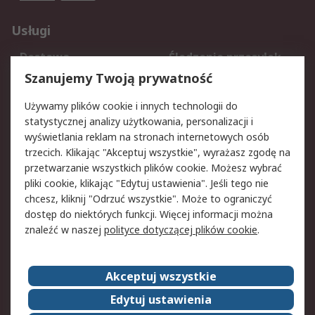
Usługi
Dostawa
Śledzenie przesyłek
Reklamacje i zwroty
Rejestracja
Szanujemy Twoją prywatność
Pomoc
Używamy plików cookie i innych technologii do
statystycznej analizy użytkowania, personalizacji i
Aspekty prawne
wyświetlania reklam na stronach internetowych osób
trzecich. Klikając "Akceptuj wszystkie", wyrażasz zgodę na
Bezpieczeństwo e-
Polityka dotycząca
przetwarzanie wszystkich plików cookie. Możesz wybrać
maila
plików cookie
pliki cookie, klikając "Edytuj ustawienia". Jeśli tego nie
Polityka prywatności
Użytkowanie witryny
chcesz, kliknij "Odrzuć wszystkie". Może to ograniczyć
Zastrzeżenia prawne
Warunki Sprzedaży
dostęp do niektórych funkcji. Więcej informacji można
znaleźć w naszej
polityce dotyczącej plików cookie
.
O firmie RS
Akceptuj wszystkie
Grupa RS
Kontakt
O firmie RS
RS na świecie
Edytuj ustawienia