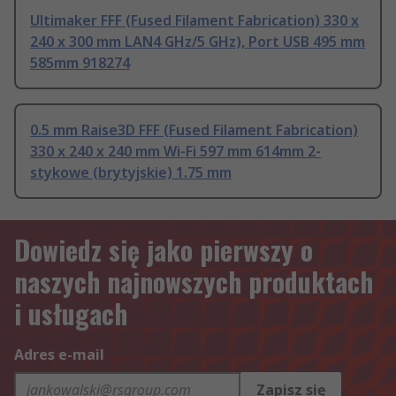
Ultimaker FFF (Fused Filament Fabrication) 330 x
240 x 300 mm LAN4 GHz/5 GHz), Port USB 495 mm
585mm 918274
0.5 mm Raise3D FFF (Fused Filament Fabrication)
330 x 240 x 240 mm Wi-Fi 597 mm 614mm 2-
stykowe (brytyjskie) 1.75 mm
Dowiedz się jako pierwszy o
naszych najnowszych produktach
i usługach
Adres e-mail
Zapisz się