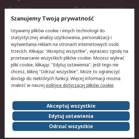
Dostawa
Śledzenie przesyłek
Reklamacje i zwroty
Rejestracja
Szanujemy Twoją prywatność
Pomoc
Używamy plików cookie i innych technologii do
statystycznej analizy użytkowania, personalizacji i
Aspekty prawne
wyświetlania reklam na stronach internetowych osób
trzecich. Klikając "Akceptuj wszystkie", wyrażasz zgodę na
Bezpieczeństwo e-
Polityka dotycząca
przetwarzanie wszystkich plików cookie. Możesz wybrać
maila
plików cookie
pliki cookie, klikając "Edytuj ustawienia". Jeśli tego nie
Polityka prywatności
Użytkowanie witryny
chcesz, kliknij "Odrzuć wszystkie". Może to ograniczyć
Zastrzeżenia prawne
Warunki Sprzedaży
dostęp do niektórych funkcji. Więcej informacji można
znaleźć w naszej
polityce dotyczącej plików cookie
.
O firmie RS
Akceptuj wszystkie
Grupa RS
Kontakt
O firmie RS
RS na świecie
Edytuj ustawienia
Kariera
Nagrody dla RS
Odrzuć wszystkie
ESG