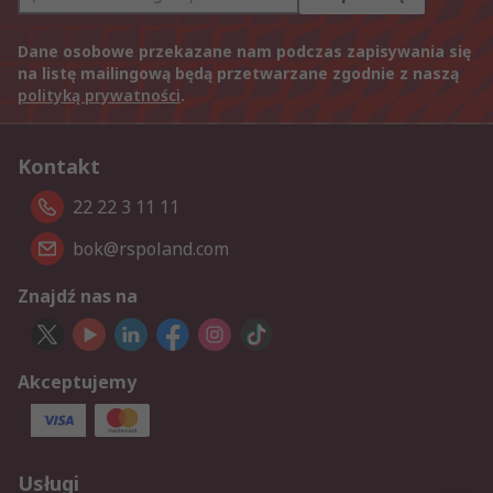
Dane osobowe przekazane nam podczas zapisywania się
na listę mailingową będą przetwarzane zgodnie z naszą
polityką prywatności
.
Kontakt
22 22 3 11 11
bok@rspoland.com
Znajdź nas na
Akceptujemy
Usługi