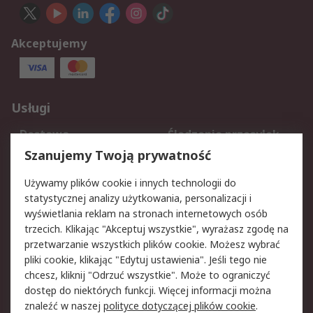
Akceptujemy
Usługi
Dostawa
Śledzenie przesyłek
Reklamacje i zwroty
Rejestracja
Szanujemy Twoją prywatność
Pomoc
Używamy plików cookie i innych technologii do
statystycznej analizy użytkowania, personalizacji i
Aspekty prawne
wyświetlania reklam na stronach internetowych osób
trzecich. Klikając "Akceptuj wszystkie", wyrażasz zgodę na
Bezpieczeństwo e-
Polityka dotycząca
przetwarzanie wszystkich plików cookie. Możesz wybrać
maila
plików cookie
pliki cookie, klikając "Edytuj ustawienia". Jeśli tego nie
Polityka prywatności
Użytkowanie witryny
chcesz, kliknij "Odrzuć wszystkie". Może to ograniczyć
Zastrzeżenia prawne
Warunki Sprzedaży
dostęp do niektórych funkcji. Więcej informacji można
znaleźć w naszej
polityce dotyczącej plików cookie
.