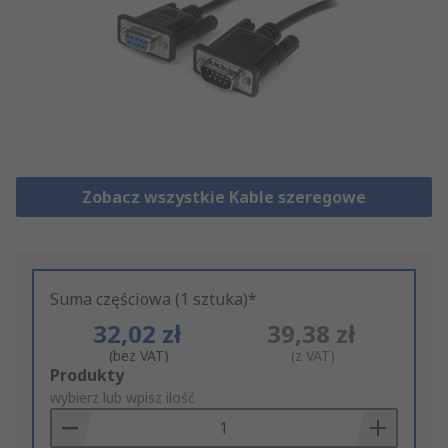
Zobacz wszystkie Kable szeregowe
Suma częściowa (1 sztuka)*
32,02 zł
39,38 zł
(bez VAT)
(z VAT)
Add
Produkty
to
wybierz lub wpisz ilość
Basket