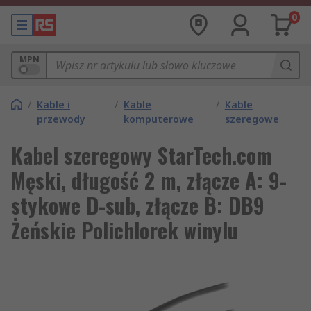
0
MPN
/
Kable i
/
Kable
/
Kable
przewody
komputerowe
szeregowe
Kabel szeregowy StarTech.com
Męski, długość 2 m, złącze A: 9-
stykowe D-sub, złącze B: DB9
Żeńskie Polichlorek winylu