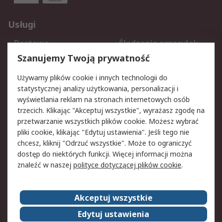
Usługi
Dostawa
Śledzenie przesyłek
Reklamacje i zwroty
Rejestracja
Szanujemy Twoją prywatność
Pomoc
Używamy plików cookie i innych technologii do
statystycznej analizy użytkowania, personalizacji i
Aspekty prawne
wyświetlania reklam na stronach internetowych osób
trzecich. Klikając "Akceptuj wszystkie", wyrażasz zgodę na
Bezpieczeństwo e-
Polityka dotycząca
przetwarzanie wszystkich plików cookie. Możesz wybrać
maila
plików cookie
pliki cookie, klikając "Edytuj ustawienia". Jeśli tego nie
Polityka prywatności
Użytkowanie witryny
chcesz, kliknij "Odrzuć wszystkie". Może to ograniczyć
Zastrzeżenia prawne
Warunki Sprzedaży
dostęp do niektórych funkcji. Więcej informacji można
znaleźć w naszej
polityce dotyczącej plików cookie
.
O firmie RS
Akceptuj wszystkie
Grupa RS
Kontakt
O firmie RS
RS na świecie
Edytuj ustawienia