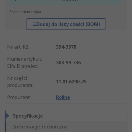
*cena orientacyjna
Dodaj do listy części (BOM)
Nr art. RS
:
394-3578
Numer artykułu
303-99-736
Elfa Distrelec
:
Nr części
11.01.6290-25
producenta
:
Producent
:
Roline
Specyfikacje
Informacje techniczne