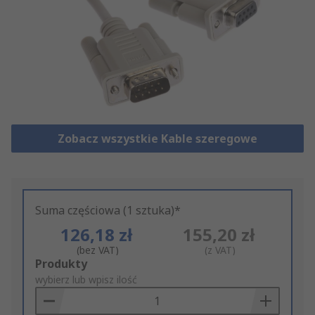
Zobacz wszystkie Kable szeregowe
Suma częściowa (1 sztuka)*
126,18 zł
155,20 zł
(bez VAT)
(z VAT)
Add
Produkty
to
wybierz lub wpisz ilość
Basket