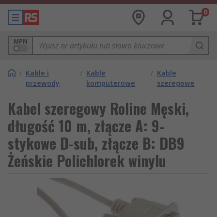
0
MPN
/
Kable i
/
Kable
/
Kable
przewody
komputerowe
szeregowe
Kabel szeregowy Roline Męski,
długość 10 m, złącze A: 9-
stykowe D-sub, złącze B: DB9
Żeńskie Polichlorek winylu