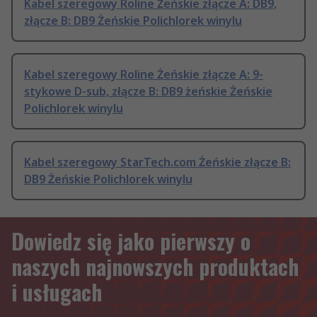
Kabel szeregowy Roline Żeńskie złącze A: DB9,
złącze B: DB9 Żeńskie Polichlorek winylu
Kabel szeregowy Roline Żeńskie złącze A: 9-
stykowe D-sub, złącze B: DB9 żeńskie Żeńskie
Polichlorek winylu
Kabel szeregowy StarTech.com Żeńskie złącze B:
DB9 Żeńskie Polichlorek winylu
Dowiedz się jako pierwszy o
naszych najnowszych produktach
i usługach