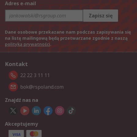
Adres e-mail
Zapisz się
Dane osobowe przekazane nam podczas zapisywania się
na listę mailingową będą przetwarzane zgodnie z naszą
polityką prywatności
.
Kontakt
22 22 3 11 11
bok@rspoland.com
Znajdź nas na
Akceptujemy