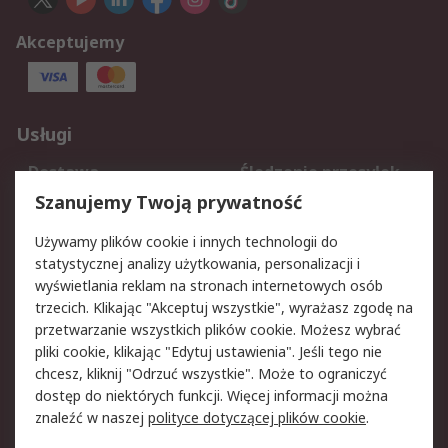
Akceptujemy
Usługi
Dostawa
Śledzenie przesyłek
Reklamacje i zwroty
Rejestracja
Szanujemy Twoją prywatność
Pomoc
Używamy plików cookie i innych technologii do
statystycznej analizy użytkowania, personalizacji i
Aspekty prawne
wyświetlania reklam na stronach internetowych osób
trzecich. Klikając "Akceptuj wszystkie", wyrażasz zgodę na
Bezpieczeństwo e-
Polityka dotycząca
przetwarzanie wszystkich plików cookie. Możesz wybrać
maila
plików cookie
pliki cookie, klikając "Edytuj ustawienia". Jeśli tego nie
Polityka prywatności
Użytkowanie witryny
chcesz, kliknij "Odrzuć wszystkie". Może to ograniczyć
Zastrzeżenia prawne
Warunki Sprzedaży
dostęp do niektórych funkcji. Więcej informacji można
znaleźć w naszej
polityce dotyczącej plików cookie
.
O firmie RS