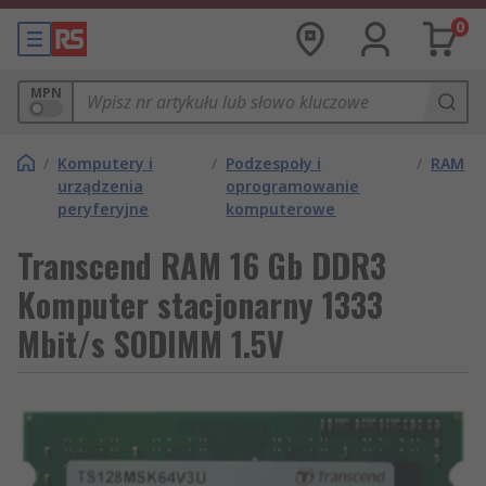
0
MPN
/
Komputery i
/
Podzespoły i
/
RAM
urządzenia
oprogramowanie
peryferyjne
komputerowe
Transcend RAM 16 Gb DDR3
Komputer stacjonarny 1333
Mbit/s SODIMM 1.5V