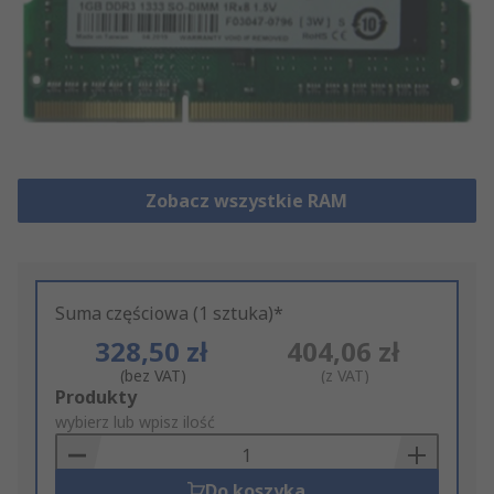
Zobacz wszystkie RAM
Suma częściowa (1 sztuka)*
328,50 zł
404,06 zł
(bez VAT)
(z VAT)
Add
Produkty
to
wybierz lub wpisz ilość
Basket
Do koszyka