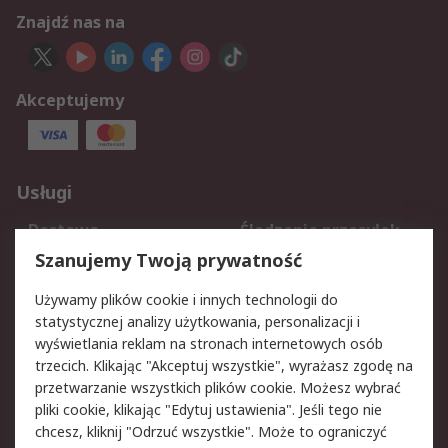
Znajdź nas na
Akceptujemy
Usługi
Dostawa
Śledzenie przesyłek
Reklamacje i zwroty
Rejestracja
Szanujemy Twoją prywatność
Pomoc
Używamy plików cookie i innych technologii do
statystycznej analizy użytkowania, personalizacji i
Aspekty prawne
wyświetlania reklam na stronach internetowych osób
trzecich. Klikając "Akceptuj wszystkie", wyrażasz zgodę na
Bezpieczeństwo e-
Polityka dotycząca
przetwarzanie wszystkich plików cookie. Możesz wybrać
maila
plików cookie
pliki cookie, klikając "Edytuj ustawienia". Jeśli tego nie
Polityka prywatności
Użytkowanie witryny
chcesz, kliknij "Odrzuć wszystkie". Może to ograniczyć