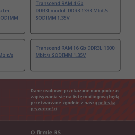
Transcend RAM 4 Gb
uter
DDR3Lmoduł: DDR3 1333 Mbit/s
 SODIMM
SODIMM 1.35V
Transcend RAM 16 Gb DDR3L 1600
Mbit/s
Mbit/s SODIMM 1.35V
Dane osobowe przekazane nam podczas
zapisywania się na listę mailingową będą
przetwarzane zgodnie z naszą
polityką
prywatności
.
O firmie RS