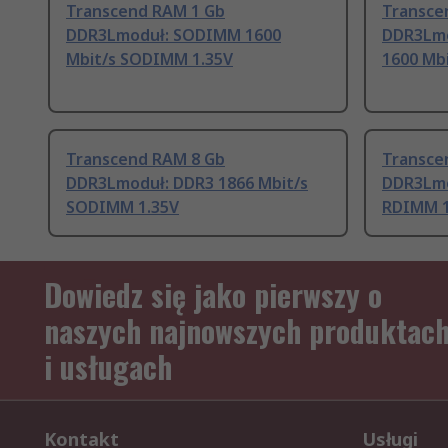
Transcend RAM 1 Gb
Transce
DDR3Lmoduł: SODIMM 1600
DDR3Lmo
Mbit/s SODIMM 1.35V
1600 Mb
Transcend RAM 8 Gb
Transce
DDR3Lmoduł: DDR3 1866 Mbit/s
DDR3Lmo
SODIMM 1.35V
RDIMM 1
Dowiedz się jako pierwszy o
naszych najnowszych produktac
i usługach
Kontakt
Usługi