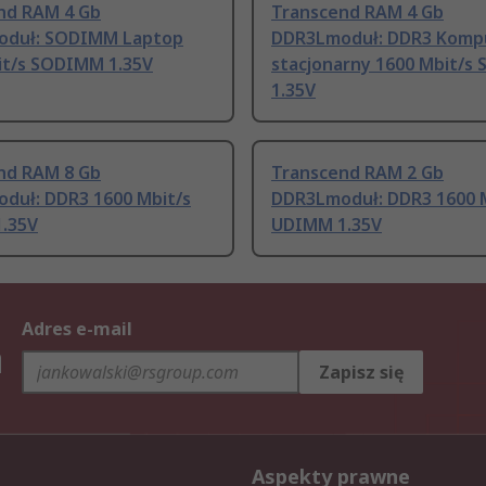
nd RAM 4 Gb
Transcend RAM 4 Gb
duł: SODIMM Laptop
DDR3Lmoduł: DDR3 Komp
it/s SODIMM 1.35V
stacjonarny 1600 Mbit/s
1.35V
nd RAM 8 Gb
Transcend RAM 2 Gb
duł: DDR3 1600 Mbit/s
DDR3Lmoduł: DDR3 1600 
.35V
UDIMM 1.35V
Adres e-mail
h
Zapisz się
Aspekty prawne