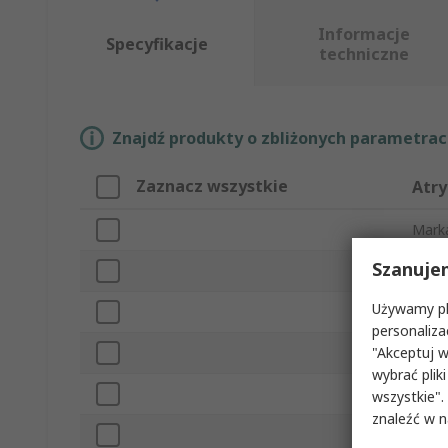
Informacje
Specyfikacje
techniczne
Znajdź produkty o zbliżonych parametrach
Zaznacz wszystkie
Atry
Mark
Szanuje
Rozmi
Używamy pli
Typ 
personaliza
"Akceptuj w
Typ g
wybrać pliki
Klasa
wszystkie".
znaleźć w 
Typ 