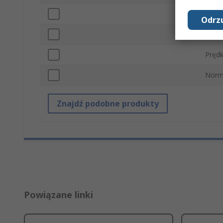
Napię
Odrzu
Opóź
Pręd
Norm
Znajdź podobne produkty
Powiązane linki