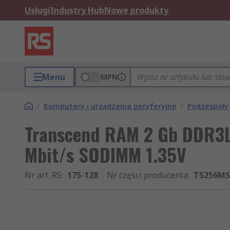
Usługi
Industry Hub
Nowe produkty
Menu
MPN
/
Komputery i urządzenia peryferyjne
/
Podzespoły
Transcend RAM 2 Gb DDR3
Mbit/s SODIMM 1.35V
Nr art. RS
:
175-128
Nr części producenta
:
TS256M