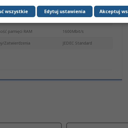
cie zasilania
1.35V
ć wszystkie
Edytuj ustawienia
Akceptuj ws
nienie CAS
11
kość pamięci RAM
1600Mbit/s
y/Zatwierdzenia
JEDEC Standard