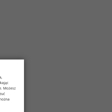
a,
ikając
ie. Możesz
rzuć
 można