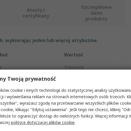
Szczegółowe
Atesty i
dane
certyfikaty
produktu
, wybierając jeden lub więcej atrybutów.
but
Wartość
a
Transcend
my Twoją prywatność
ar pamięci
2Gb
ków cookie i innych technologii do statystycznej analizy użytkowani
produktu
RAM
cji i wyświetlania reklam na stronach internetowych osób trzecich. Kl
szystkie", wyrażasz zgodę na przetwarzanie wszystkich plików cook
niazda pamięci
SODIMM
 cookie, klikając "Edytuj ustawienia". Jeśli tego nie chcesz, kliknij "Od
 pamięci
DDR3L
 Może to ograniczyć dostęp do niektórych funkcji. Więcej informacji
naszej
polityce dotyczącej plików cookie
.
modułu
SODIMM