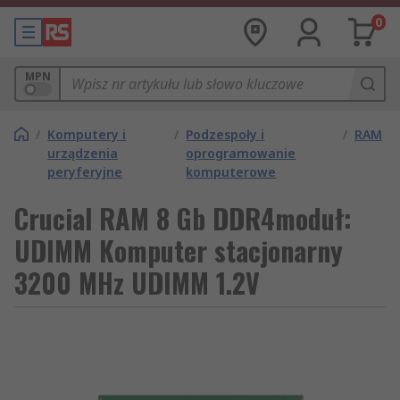
0
MPN
/
Komputery i
/
Podzespoły i
/
RAM
urządzenia
oprogramowanie
peryferyjne
komputerowe
Crucial RAM 8 Gb DDR4moduł:
UDIMM Komputer stacjonarny
3200 MHz UDIMM 1.2V