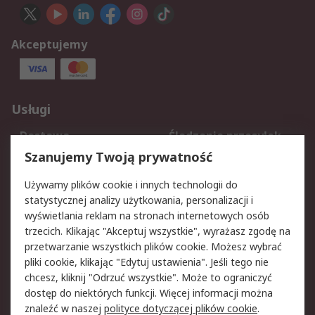
Akceptujemy
Usługi
Dostawa
Śledzenie przesyłek
Reklamacje i zwroty
Rejestracja
Szanujemy Twoją prywatność
Pomoc
Używamy plików cookie i innych technologii do
statystycznej analizy użytkowania, personalizacji i
Aspekty prawne
wyświetlania reklam na stronach internetowych osób
trzecich. Klikając "Akceptuj wszystkie", wyrażasz zgodę na
Bezpieczeństwo e-
Polityka dotycząca
przetwarzanie wszystkich plików cookie. Możesz wybrać
maila
plików cookie
pliki cookie, klikając "Edytuj ustawienia". Jeśli tego nie
Polityka prywatności
Użytkowanie witryny
chcesz, kliknij "Odrzuć wszystkie". Może to ograniczyć
Zastrzeżenia prawne
Warunki Sprzedaży
dostęp do niektórych funkcji. Więcej informacji można
znaleźć w naszej
polityce dotyczącej plików cookie
.