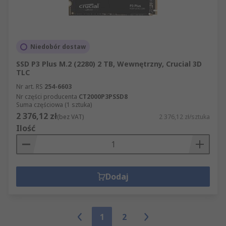
Niedobór dostaw
SSD P3 Plus M.2 (2280) 2 TB, Wewnętrzny, Crucial 3D
TLC
Nr art. RS
254-6603
Nr części producenta
CT2000P3PSSD8
Suma częściowa (1 sztuka)
2 376,12 zł
(bez VAT)
2 376,12 zł/sztuka
Ilość
Dodaj
1
2