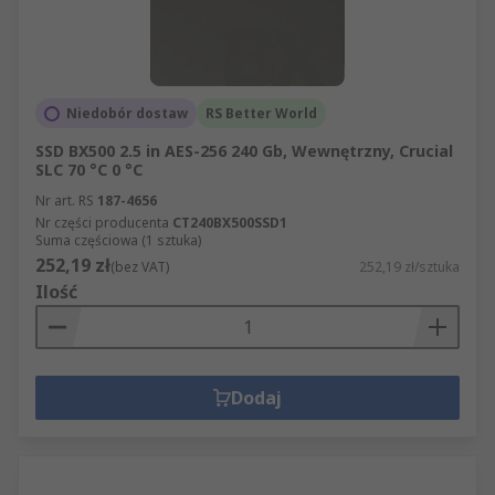
Niedobór dostaw
RS Better World
SSD BX500 2.5 in AES-256 240 Gb, Wewnętrzny, Crucial
SLC 70 °C 0 °C
Nr art. RS
187-4656
Nr części producenta
CT240BX500SSD1
Suma częściowa (1 sztuka)
252,19 zł
(bez VAT)
252,19 zł/sztuka
Ilość
Dodaj