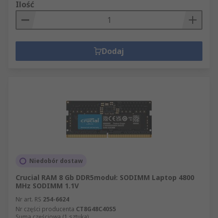
Ilość
Dodaj
Niedobór dostaw
Crucial RAM 8 Gb DDR5moduł: SODIMM Laptop 4800
MHz SODIMM 1.1V
Nr art. RS
254-6624
Nr części producenta
CT8G48C40S5
Suma częściowa (1 sztuka)