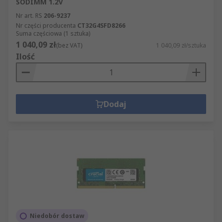
SODIMM 1.2V
Nr art. RS
206-9237
Nr części producenta
CT32G4SFD8266
Suma częściowa (1 sztuka)
1 040,09 zł
(bez VAT)
1 040,09 zł/sztuka
Ilość
Dodaj
Niedobór dostaw