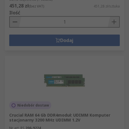
451,28 zł
(bez VAT)
451,28 zł/sztuka
Ilość
Dodaj
Niedobór dostaw
Crucial RAM 64 Gb DDR4moduł: UDIMM Komputer
stacjonarny 3200 MHz UDIMM 1.2V
Nr art. RS
206-9224