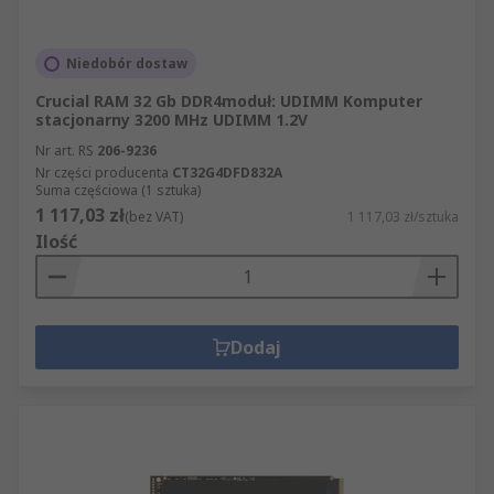
Niedobór dostaw
Crucial RAM 32 Gb DDR4moduł: UDIMM Komputer
stacjonarny 3200 MHz UDIMM 1.2V
Nr art. RS
206-9236
Nr części producenta
CT32G4DFD832A
Suma częściowa (1 sztuka)
1 117,03 zł
(bez VAT)
1 117,03 zł/sztuka
Ilość
Dodaj