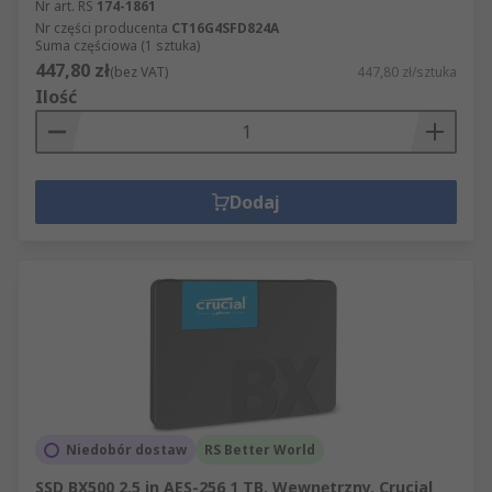
Nr art. RS
174-1861
Nr części producenta
CT16G4SFD824A
Suma częściowa (1 sztuka)
447,80 zł
(bez VAT)
447,80 zł/sztuka
Ilość
Dodaj
Niedobór dostaw
RS Better World
SSD BX500 2.5 in AES-256 1 TB, Wewnętrzny, Crucial