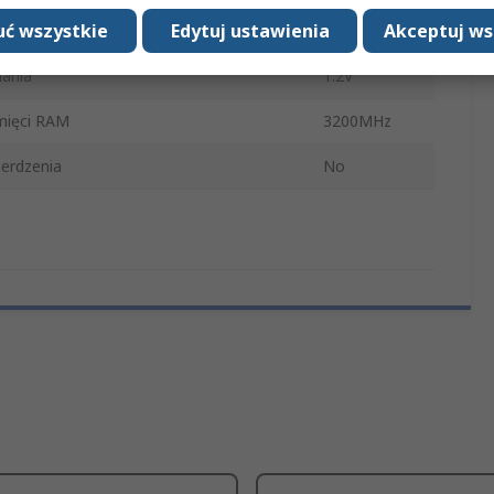
ć wszystkie
Edytuj ustawienia
Akceptuj ws
SODIMM
lania
1.2V
mięci RAM
3200MHz
erdzenia
No