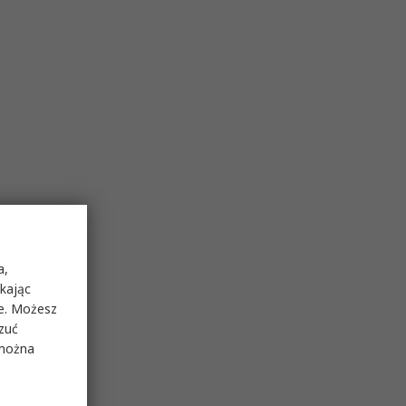
a,
ikając
ie. Możesz
rzuć
 można