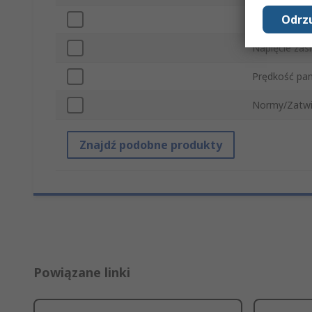
Odrzu
Typ modułu
Napięcie zasi
Prędkość pa
Normy/Zatwi
Znajdź podobne produkty
Powiązane linki