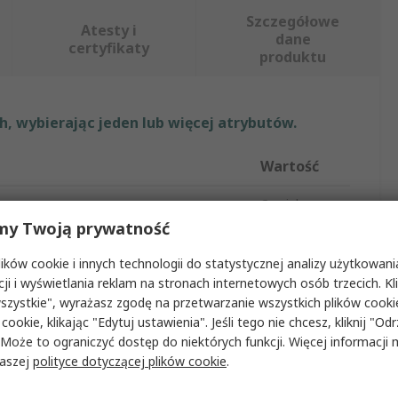
Szczegółowe
Atesty i
dane
certyfikaty
produktu
, wybierając jeden lub więcej atrybutów.
Wartość
Crucial
my Twoją prywatność
u
RAM
ków cookie i innych technologii do statystycznej analizy użytkowani
pamięci
SODIMM
cji i wyświetlania reklam na stronach internetowych osób trzecich. Kl
szystkie", wyrażasz zgodę na przetwarzanie wszystkich plików cook
/Laptop
Laptop
 cookie, klikając "Edytuj ustawienia". Jeśli tego nie chcesz, kliknij "Od
 Może to ograniczyć dostęp do niektórych funkcji. Więcej informacji
Do Zastosowań Przemysłowych
Nie
naszej
polityce dotyczącej plików cookie
.
i
DDR4