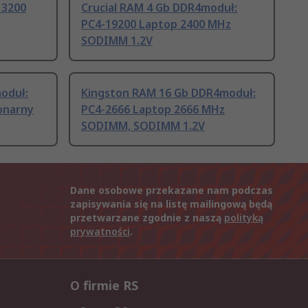
 3200
Crucial RAM 4 Gb DDR4moduł:
PC4-19200 Laptop 2400 MHz
SODIMM 1.2V
oduł:
Kingston RAM 16 Gb DDR4moduł:
onarny
PC4-2666 Laptop 2666 MHz
SODIMM, SODIMM 1.2V
Dane osobowe przekazane nam podczas
zapisywania się na listę mailingową będą
przetwarzane zgodnie z naszą
polityką
prywatności
.
O firmie RS