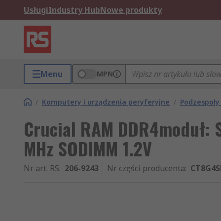
Usługi
Industry Hub
Nowe produkty
Menu
MPN
/
Komputery i urządzenia peryferyjne
/
Podzespoły
Crucial RAM DDR4moduł: 
MHz SODIMM 1.2V
Nr art. RS
:
206-9243
Nr części producenta
:
CT8G4S