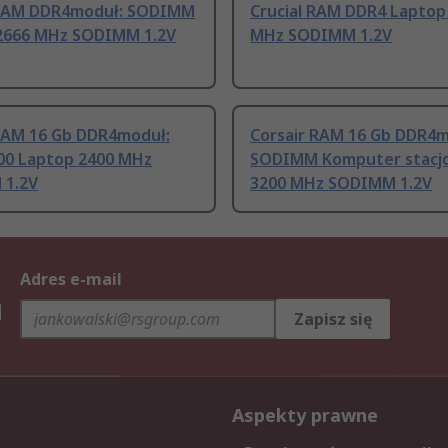
 RAM DDR4moduł: SODIMM
Crucial RAM DDR4 Laptop
2666 MHz SODIMM 1.2V
MHz SODIMM 1.2V
 RAM 16 Gb DDR4moduł:
Corsair RAM 16 Gb DDR4m
00 Laptop 2400 MHz
SODIMM Komputer stacj
 1.2V
3200 MHz SODIMM 1.2V
Adres e-mail
h
Zapisz się
Aspekty prawne