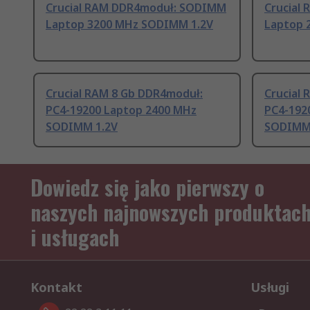
Crucial RAM DDR4moduł: SODIMM
Crucial
Laptop 3200 MHz SODIMM 1.2V
Laptop 
Crucial RAM 8 Gb DDR4moduł:
Crucial
PC4-19200 Laptop 2400 MHz
PC4-192
SODIMM 1.2V
SODIMM
Dowiedz się jako pierwszy o
naszych najnowszych produktac
i usługach
Kontakt
Usługi