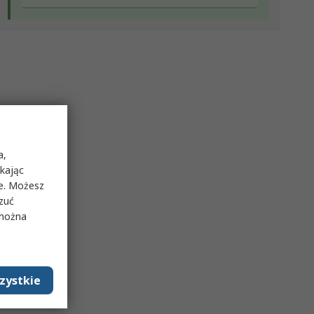
a,
ikając
ie. Możesz
rzuć
 można
zystkie