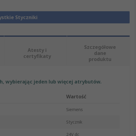
stkie Styczniki
Szczegółowe
Atesty i
dane
certyfikaty
produktu
, wybierając jeden lub więcej atrybutów.
Wartość
Siemens
Stycznik
24V dc