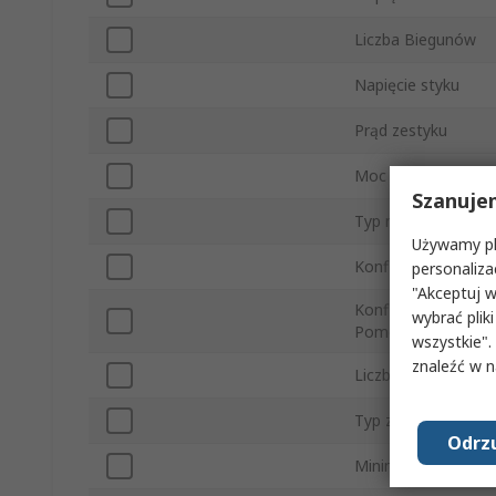
Liczba Biegunów
Napięcie styku
Prąd zestyku
Moc znamionowa
Szanuje
Typ montażu
Używamy pli
Konfiguracja w sta
personaliza
"Akceptuj w
Konfiguracja Styk
wybrać pliki
Pomocniczych
wszystkie".
znaleźć w 
Liczba styków dod
Typ złącza
Odrzu
Minimalna tempera