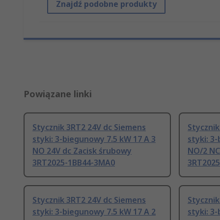
Znajdź podobne produkty
Powiązane linki
Stycznik 3RT2 24V dc Siemens
Stycznik
styki: 3-biegunowy 7.5 kW 17 A 3
styki: 3
NO 24V dc Zacisk śrubowy
NO/2 NC
3RT2025-1BB44-3MA0
3RT2025
Stycznik 3RT2 24V dc Siemens
Stycznik
styki: 3-biegunowy 7.5 kW 17 A 2
styki: 3