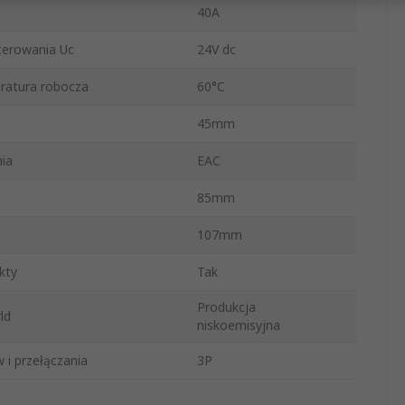
40A
terowania Uc
24V dc
ratura robocza
60°C
45mm
ia
EAC
85mm
107mm
kty
Tak
Produkcja
ld
niskoemisyjna
 i przełączania
3P