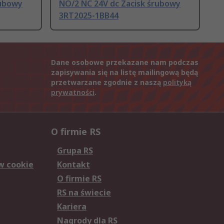
rubowy
NO/2 NC 24V dc Zacisk śrubowy
3RT2025-1BB44
Dane osobowe przekazane nam podczas
zapisywania się na listę mailingową będą
przetwarzane zgodnie z naszą
polityką
prywatności
.
O firmie RS
Grupa RS
w cookie
Kontakt
O firmie RS
RS na świecie
Kariera
Nagrody dla RS