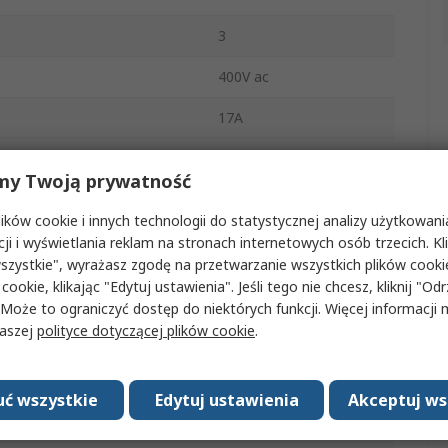
3
400V ac
17A
7.5kW
my Twoją prywatność
Szyna DIN
ków cookie i innych technologii do statystycznej analizy użytkowani
nie normalnym
3 NO
cji i wyświetlania reklam na stronach internetowych osób trzecich. Kl
szystkie", wyrażasz zgodę na przetwarzanie wszystkich plików cook
ó Dodatkowych
 cookie, klikając "Edytuj ustawienia". Jeśli tego nie chcesz, kliknij "Od
1 NO/1 NC
 Może to ograniczyć dostęp do niektórych funkcji. Więcej informacji
naszej
polityce dotyczącej plików cookie
.
atkowych
2
Śruba
ć wszystkie
Edytuj ustawienia
Akceptuj ws
tura robocza
-25°C