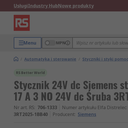
Usługi
Industry Hub
Nowe produkty
Menu
MPN
/
Automatyka i sterowanie
/
Styczniki i styki pomo
RS Better World
Stycznik 24V dc Siemens st
17 A 3 NO 24V dc Śruba 3
Nr art. RS
:
706-1333
Numer artykułu Elfa Distrelec
:
3RT2025-1BB40
Producent
:
Siemens