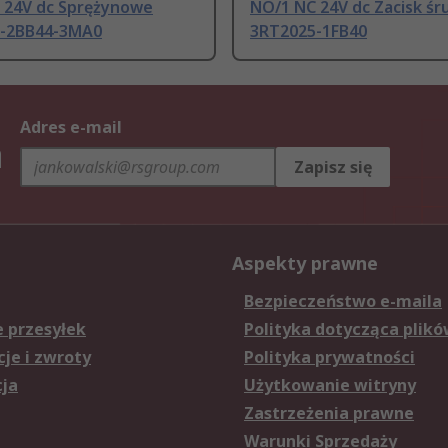
 24V dc Sprężynowe
NO/1 NC 24V dc Zacisk ś
-2BB44-3MA0
3RT2025-1FB40
Adres e-mail
h
Zapisz się
Aspekty prawne
Bezpieczeństwo e-maila
e przesyłek
Polityka dotycząca plikó
je i zwroty
Polityka prywatności
cja
Użytkowanie witryny
Zastrzeżenia prawne
Warunki Sprzedaży