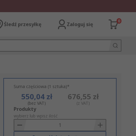
0
Śledź przesyłkę
Zaloguj się
Suma częściowa (1 sztuka)*
550,04 zł
676,55 zł
(bez VAT)
(z VAT)
Add
Produkty
to
wybierz lub wpisz ilość
Basket