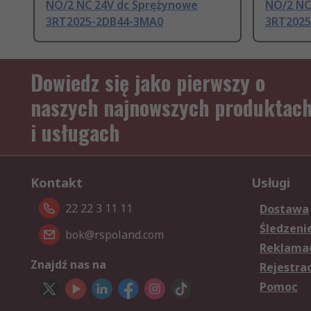
NO/2 NC 24V dc Sprężynowe
NO/2 NC
3RT2025-2DB44-3MA0
3RT2025
Dowiedz się jako pierwszy o
naszych najnowszych produktac
i usługach
Kontakt
Usługi
22 22 3 11 11
Dostawa
Śledzeni
bok@rspoland.com
Reklamac
Znajdź nas na
Rejestra
Pomoc