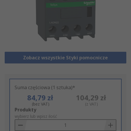
Zobacz wszystkie Styki pomocnicze
Suma częściowa (1 sztuka)*
84,79 zł
104,29 zł
(bez VAT)
(z VAT)
Add
Produkty
to
wybierz lub wpisz ilość
Basket