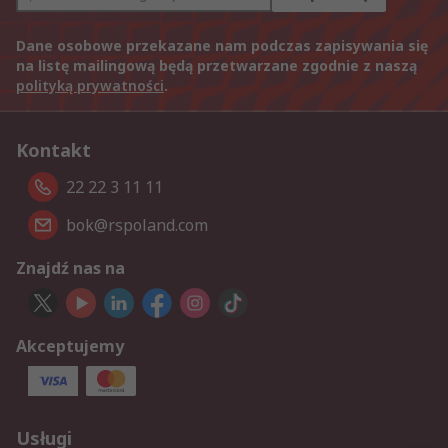
Dane osobowe przekazane nam podczas zapisywania się
na listę mailingową będą przetwarzane zgodnie z naszą
polityką prywatności
.
Kontakt
22 22 3 11 11
bok@rspoland.com
Znajdź nas na
Akceptujemy
Usługi