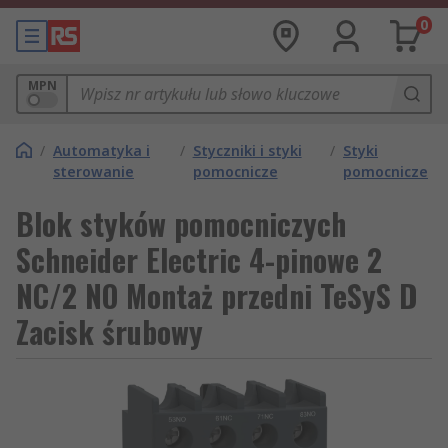
0
MPN
/
Automatyka i
/
Styczniki i styki
/
Styki
sterowanie
pomocnicze
pomocnicze
Blok styków pomocniczych
Schneider Electric 4-pinowe 2
NC/2 NO Montaż przedni TeSyS D
Zacisk śrubowy