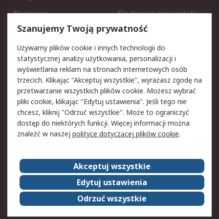
Dostawa
Śledzenie przesyłek
Reklamacje i zwroty
Rejestracja
Szanujemy Twoją prywatność
Pomoc
Używamy plików cookie i innych technologii do
statystycznej analizy użytkowania, personalizacji i
Aspekty prawne
wyświetlania reklam na stronach internetowych osób
trzecich. Klikając "Akceptuj wszystkie", wyrażasz zgodę na
Bezpieczeństwo e-
Polityka dotycząca
przetwarzanie wszystkich plików cookie. Możesz wybrać
maila
plików cookie
pliki cookie, klikając "Edytuj ustawienia". Jeśli tego nie
Polityka prywatności
Użytkowanie witryny
chcesz, kliknij "Odrzuć wszystkie". Może to ograniczyć
Zastrzeżenia prawne
Warunki Sprzedaży
dostęp do niektórych funkcji. Więcej informacji można
znaleźć w naszej
polityce dotyczącej plików cookie
.
O firmie RS
Akceptuj wszystkie
Grupa RS
Kontakt
O firmie RS
RS na świecie
Edytuj ustawienia
Kariera
Nagrody dla RS
Odrzuć wszystkie
ESG