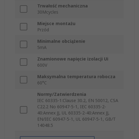
Trwałość mechaniczna
30Mcycles
Miejsce montażu
Przód
Minimalne obciążenie
5mA
Znamionowe napięcie izolacji Ui
600V
Maksymalna temperatura robocza
60°C
Normy/Zatwierdzenia
IEC 60335-1:Clause 30.2, EN 50012, CSA
C22.2 No 60947-5-1, IEC 60335-2-
40:Annex JJ, UL 60335-2-40:Annex JJ,
EN/IEC 60947-5-1, UL 60947-5-1, GB/T
14048.5