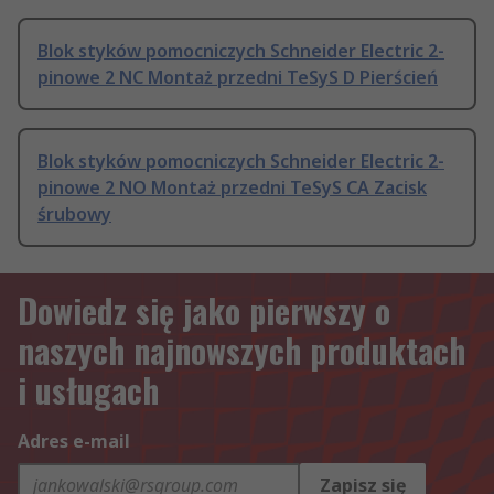
Blok styków pomocniczych Schneider Electric 2-
pinowe 2 NC Montaż przedni TeSyS D Pierścień
Blok styków pomocniczych Schneider Electric 2-
pinowe 2 NO Montaż przedni TeSyS CA Zacisk
śrubowy
Dowiedz się jako pierwszy o
naszych najnowszych produktach
i usługach
Adres e-mail
Zapisz się