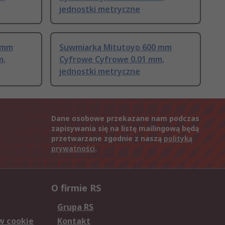
jednostki metryczne
 mm
Suwmiarka Mitutoyo 600 mm
m,
Cyfrowe Cyfrowe 0.01 mm,
jednostki metryczne
Dane osobowe przekazane nam podczas
zapisywania się na listę mailingową będą
przetwarzane zgodnie z naszą
polityką
prywatności
.
O firmie RS
Grupa RS
w cookie
Kontakt