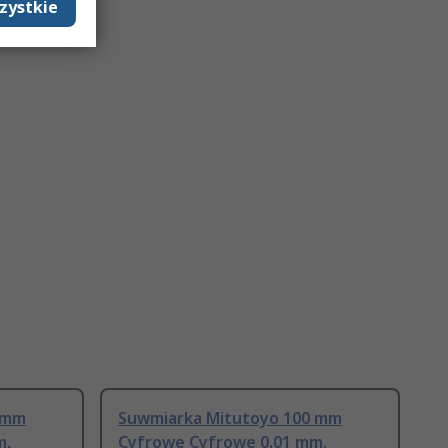
zystkie
 mm
Suwmiarka Mitutoyo 100 mm
m,
Cyfrowe Cyfrowe 0.01 mm,