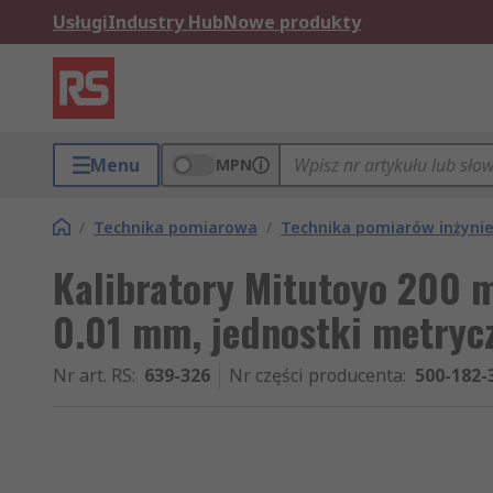
Usługi
Industry Hub
Nowe produkty
Menu
MPN
/
Technika pomiarowa
/
Technika pomiarów inżynie
Kalibratory Mitutoyo 200
0.01 mm, jednostki metryc
Nr art. RS
:
639-326
Nr części producenta
:
500-182-