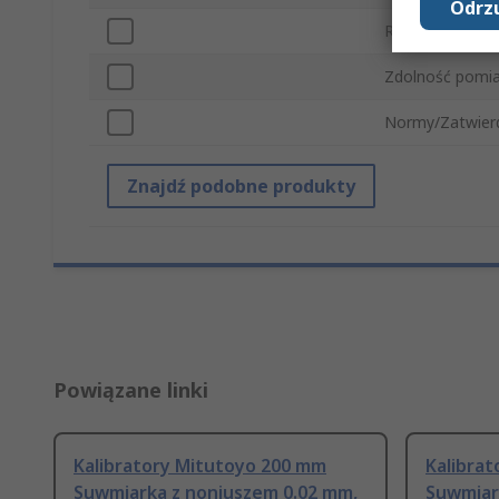
Odrzu
Rodzaj suwmiar
Zdolność pomi
Normy/Zatwier
Znajdź podobne produkty
Powiązane linki
Kalibratory Mitutoyo 200 mm
Kalibra
Suwmiarka z noniuszem 0.02 mm,
Suwmiar