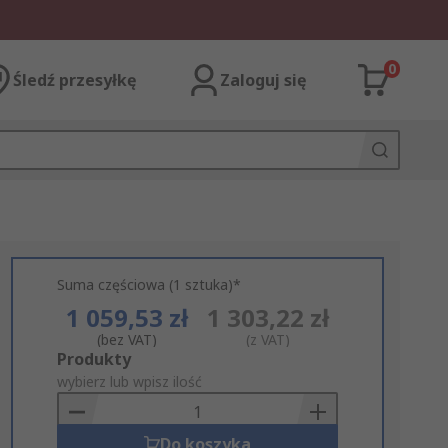
0
Śledź przesyłkę
Zaloguj się
Suma częściowa (1 sztuka)*
1 059,53 zł
1 303,22 zł
(bez VAT)
(z VAT)
Add
Produkty
to
wybierz lub wpisz ilość
Basket
Do koszyka