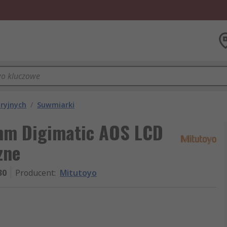
ryjnych
/
Suwmiarki
 mm Digimatic AOS LCD
zne
30
Producent
:
Mitutoyo