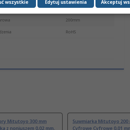
ć wszystkie
Edytuj ustawienia
Akceptuj ws
ki
Digimatic AOS
arowa
200mm
dzenia
RoHS
tory Mitutoyo 300 mm
Suwmiarka Mitutoyo 200
ka z noniuszem 0.02 mm,
Cyfrowe Cyfrowe 0.01 m