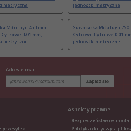
ki metryczne
jednostki metryczne
ka Mitutoyo 450 mm
Suwmiarka Mitutoyo 750
 Cyfrowe 0.01 mm,
Cyfrowe Cyfrowe 0.01 m
ki metryczne
jednostki metryczne
Adres e-mail
h
Zapisz się
Aspekty prawne
Bezpieczeństwo e-maila
e przesyłek
Polityka dotycząca plikó