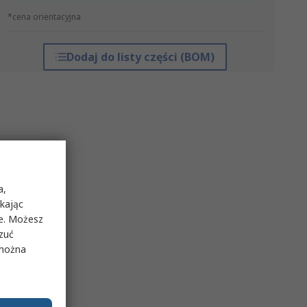
*cena orientacyjna
Dodaj do listy części (BOM)
a,
ikając
ie. Możesz
rzuć
 można