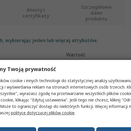
Szczegółowe
Atesty i
dane
certyfikaty
produktu
, wybierając jeden lub więcej atrybutów.
Wartość
Mitutoyo
my Twoją prywatność
Kalibratory
ków cookie i innych technologii do statystycznej analizy użytkowani
cji i wyświetlania reklam na stronach internetowych osób trzecich. Kl
jskie/jednostki metryczne
Jednostki metryczne
szystkie", wyrażasz zgodę na przetwarzanie wszystkich plików cook
 cookie, klikając "Edytuj ustawienia". Jeśli tego nie chcesz, kliknij "Od
za
LCD
 Może to ograniczyć dostęp do niektórych funkcji. Więcej informacji
naszej
polityce dotyczącej plików cookie
.
0.01 mm
0.01 mm