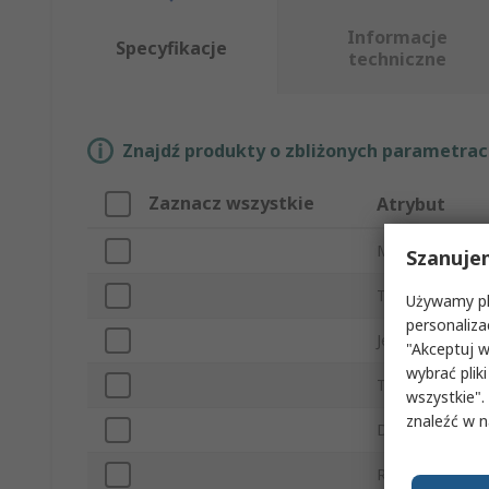
Informacje
Specyfikacje
techniczne
Znajdź produkty o zbliżonych parametrach
Zaznacz wszystkie
Atrybut
Marka
Szanuje
Typ produktu
Używamy pli
personaliza
Jednostki bryty
"Akceptuj w
wybrać pliki
Typ wyświetlac
wszystkie".
znaleźć w 
Dokładność
Rozdzielczość