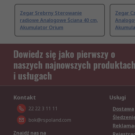
Zegar Srebrny Sterowanie
Zegar C
radiowe Analogowe Ściana 40 cm,
Analogo
Akumulator Orium
Akumula
Dowiedz się jako pierwszy o
naszych najnowszych produktac
i usługach
Kontakt
Usługi
22 22 3 11 11
Dostawa
Śledzeni
bok@rspoland.com
Reklamac
Znajdź nas na
Rejestra