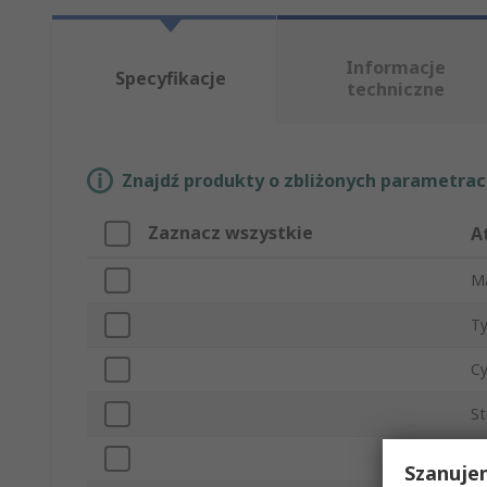
Informacje
Specyfikacje
techniczne
Znajdź produkty o zbliżonych parametrach
Zaznacz wszystkie
A
M
Ty
C
St
T
Szanuje