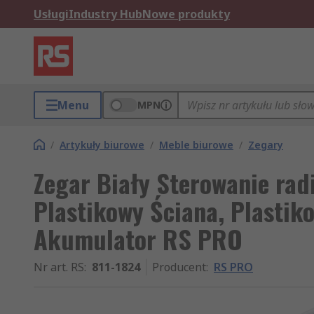
Usługi
Industry Hub
Nowe produkty
Menu
MPN
/
Artykuły biurowe
/
Meble biurowe
/
Zegary
Zegar Biały Sterowanie ra
Plastikowy Ściana, Plasti
Akumulator RS PRO
Nr art. RS
:
811-1824
Producent
:
RS PRO