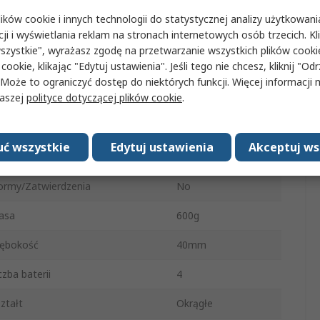
kło bezodpryskowe
Tak
ków cookie i innych technologii do statystycznej analizy użytkowani
cji i wyświetlania reklam na stronach internetowych osób trzecich. Kl
ódło zasilania
Akumulator
szystkie", wyrażasz zgodę na przetwarzanie wszystkich plików cook
 cookie, klikając "Edytuj ustawienia". Jeśli tego nie chcesz, kliknij "Od
terie w zestawie
Tak
 Może to ograniczyć dostęp do niektórych funkcji. Więcej informacji
naszej
polityce dotyczącej plików cookie
.
teriał obudowy
Plastikowy
teriał
Plastikowy
ć wszystkie
Edytuj ustawienia
Akceptuj ws
ednica
300mm
rmy/Zatwierdzenia
No
asa
600g
łębokość
40mm
czba baterii
4
ztałt
Okrągłe