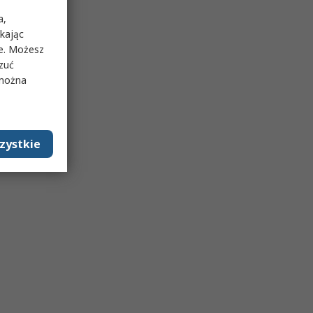
a,
ikając
ie. Możesz
rzuć
 można
zystkie