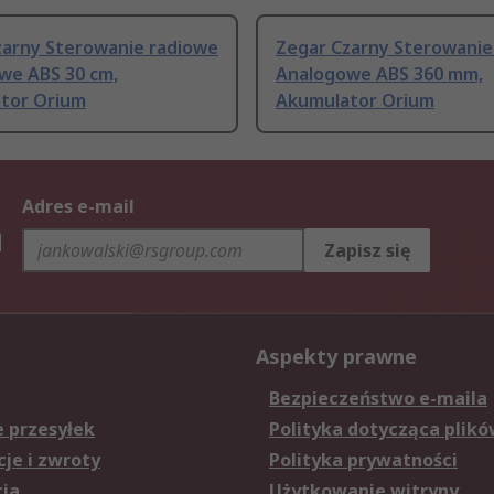
zarny Sterowanie radiowe
Zegar Czarny Sterowanie
we ABS 30 cm,
Analogowe ABS 360 mm,
tor Orium
Akumulator Orium
Adres e-mail
h
Zapisz się
Aspekty prawne
Bezpieczeństwo e-maila
e przesyłek
Polityka dotycząca plikó
je i zwroty
Polityka prywatności
cja
Użytkowanie witryny