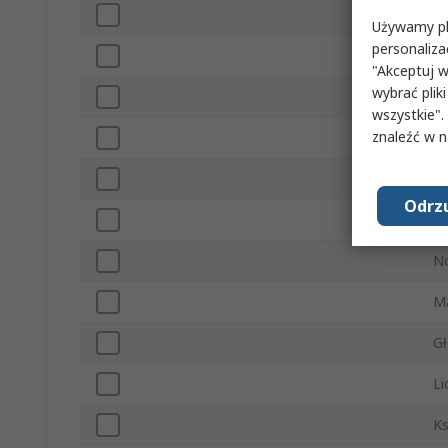
Sz
Używamy pli
personaliza
Źr
"Akceptuj w
wybrać pliki
Ba
wszystkie".
znaleźć w 
Ma
Ma
Odrzu
Śr
No
M
G
Li
Ks