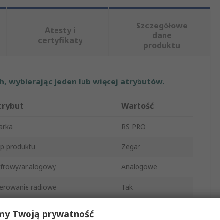
Szczegółowe
Atesty i
dane
certyfikaty
produktu
, wybierając jeden lub więcej atrybutów.
trybut
Wartość
arka
RS PRO
p produktu
Zegar
yfrowy/analogowy
Analogowe
erowanie radiowe
Tak
yp montażu
Ściana
my Twoją prywatność