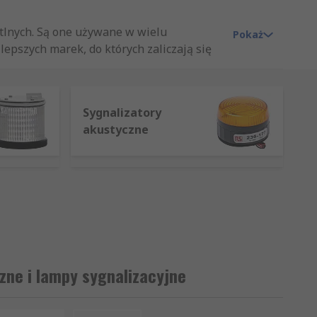
tlnych. Są one używane w wielu
Pokaż
lepszych marek, do których zaliczają się
dla działalności.
Sygnalizatory
akustyczne
 pojedynczą śrubą, która wystaje z podstawy sygnalizatora
zne i lampy sygnalizacyjne