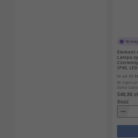
W mag
Element 
Lampa sy
Czerwony 
IP65, LE
Nr art. RS
1
Nr części p
Suma części
540,86 zł
Ilość