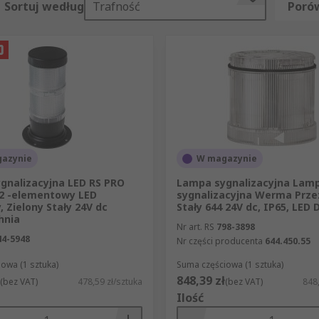
Sortuj według
Trafność
Porów
ch i świetlnych
wych przykładów należą:
wych
azynie
W magazynie
gnalizacyjna LED RS PRO
Lampa sygnalizacyjna Lam
2 -elementowy LED
sygnalizacyjna Werma Prze
 Zielony Stały 24V dc
Stały 644 24V dc, IP65, LED 
hnia
Nr art. RS
798-3898
ywać wewnątrz i na zewnątrz pomieszczeń, ale w zastosowa
44-5948
Nr części producenta
644.450.55
owa (1 sztuka)
Suma częściowa (1 sztuka)
zną a świetlną?
848,39 zł
(bez VAT)
478,59 zł/sztuka
(bez VAT)
848,
Ilość
, generują słyszalny alarm ostrzegający o zagrożeniu, na p