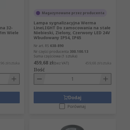
Magazynowane przez producenta
Lampa sygnalizacyjna Werma
na 32-
LineLIGHT Do zamocowania na stałe
 1m Wiele
Niebieski, Zielony, Czerwony LED 24V
Wbudowany IP54, IP65
Nr art. RS
638-890
Nr części producenta
300.100.13
Suma częściowa (1 sztuka)
459,68 zł
96 zł/sztuka
(bez VAT)
459,68 zł/sztuka
Ilość
Dodaj
Porównaj