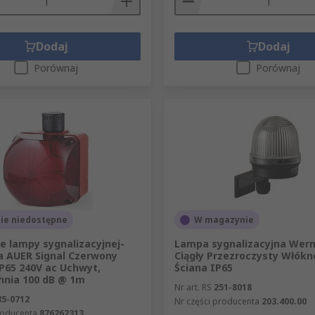
tują światło migające przez kolorowy klosz. Dwa typy możn
Dodaj
Dodaj
ycznego?
Porównaj
Porównaj
lampowego wynosi od 5 do 15 decybeli (dB (A)) powyżej poz
 należy rozważyć wiele czynników, na przykład wszelkie ha
 sygnalizatorami akustyczno-lampowymi?
tanie, odległość między dwoma sygnalizatorami akustyczno
ie niedostępne
W magazynie
e lampy sygnalizacyjnej-
Lampa sygnalizacyjna Wer
o-lampowego określa się na według osoby, znajdującej się w
a AUER Signal Czerwony
Ciągły Przezroczysty Włókn
ów, poziom decybeli spadnie o 6.
P65 240V ac Uchwyt,
Ściana IP65
hnia 100 dB @ 1m
Nr art. RS
251-8018
35-0712
Nr części producenta
203.400.00
roducenta
876262313