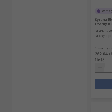
W mag
Syrena E
Czarny KS
Nr art. RS
2
Nr części p
Suma części
262,04 zł
Ilość