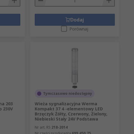
a połączyć w jeden alarm akustyczno-
Dodaj
Porównaj
iomu hałasu otoczenia. Przy wyznaczaniu
łasy, takie jak dźwięk pochodzący od
-lampowymi można obliczyć na podstawie
Tymczasowo niedostępny
ma 203
Wieża sygnalizacyjna Werma
 odległości jednego metra. Jeśli na
o 230V
Kompakt 37 4 -elementowy LED
Brzęczyk Żółty, Czerwony, Zielony,
Niebieski Stały 24V Podstawa
Nr art. RS
218-2014
Nr części producenta
699.450.75