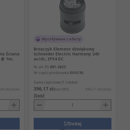
Wycofywane z oferty
Brzęczyk Element dźwiękowy
ite Ściana
Schneider Electric Harmony 24V
 @ 1m,
ac/dc, IP54 DC
Nr art. RS
881-2823
Nr części producenta
XVUC9S
Suma częściowa (1 sztuka)
396,17 zł
,04 zł/sztuka
(bez VAT)
396,17 zł/sztuka
Ilość
Dodaj