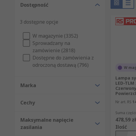
Dostępność
Różne zastosowania sygnalizatorów akustyczny
3 dostępne opcje
Mimo że istnieje wiele różnych zastosowań, do typo
W magazynie (3352)
Alarmy przeciwpożarowe
Sprowadzany na
Ostrzeżenia ochrony
zamówienie (2818)
Awarie maszyn
Dostępne do zamówienia z
odroczoną dostawą (796)
Ruch w magazynach, na przykład wózków widło
W mag
Detekcja gazów
Lampa sy
LED-TLM 
Marka
Działania awaryjne
Czerwony,
Powierzc
Sygnalizatorów akustycznych i świetlnych można uż
Cechy
Nr art. RS
1
dobraniu wersji odpornej na warunki pogodowe.
Suma części
Jaka jest różnica między sygnalizacją akustyc
478,59 zł
Maksymalne napięcie
Ilość
zasilania
Sygnalizatory akustyczne, nazywane również syrenami