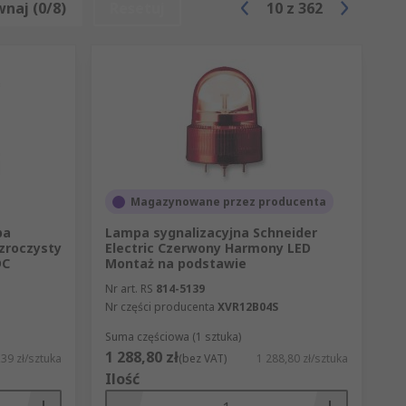
naj (0/8)
Resetuj
10
z
362
Magazynowane przez producenta
pa
Lampa sygnalizacyjna Schneider
zroczysty
Electric Czerwony Harmony LED
DC
Montaż na podstawie
Nr art. RS
814-5139
niach zewnętrznych należy pamiętać o
Nr części producenta
XVR12B04S
Suma częściowa (1 sztuka)
1 288,80 zł
39 zł/sztuka
(bez VAT)
1 288,80 zł/sztuka
Ilość
rzykład o pożarze. Sygnalizatory świetlne