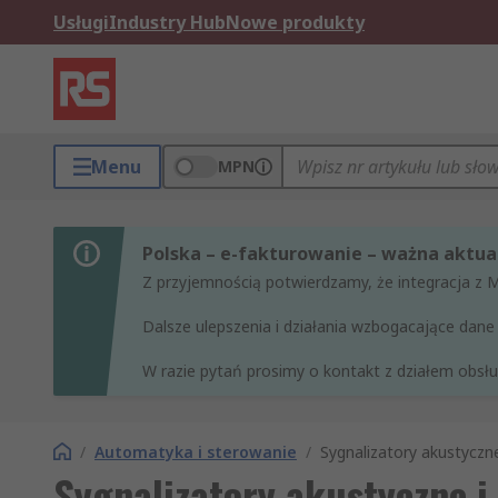
Usługi
Industry Hub
Nowe produkty
Menu
MPN
Polska – e-fakturowanie – ważna aktual
Z przyjemnością potwierdzamy, że integracja z 
Dalsze ulepszenia i działania wzbogacające da
W razie pytań prosimy o kontakt z działem obsług
/
Automatyka i sterowanie
/
Sygnalizatory akustyczne
Sygnalizatory akustyczne i