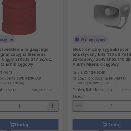
azynie
W magazynie
oświetlenia migającego
Elektroniczny sygnalizator
gnalizacyjna Siemens
akustyczny EHS 110 dB Patl
Ciągły SIRIUS 24V ac/dc,
32-tonowy 264V IP65 110 dB
D Miernik cęgowy
Alarm Miernik cęgowy
81-1641
Nr art. RS
124-9248
roducenta
8WD4420-5AB
Nr części producenta
EHS-M1TE
owa (1 sztuka)
Suma częściowa (1 sztuka)
1 555,04 zł
(bez VAT)
540,86 zł/sztuka
(bez VAT)
1 555
Ilość
Dodaj
Dodaj