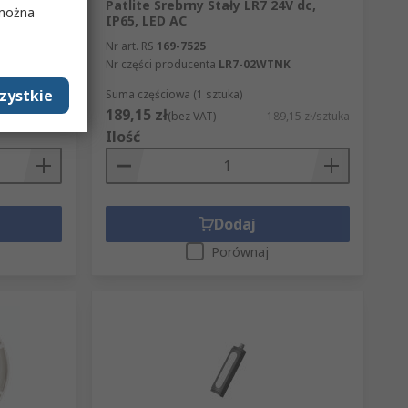
Panel 2-
Patlite Srebrny Stały LR7 24V dc,
 można
 @ 1m Ton
IP65, LED AC
Nr art. RS
169-7525
Nr części producenta
LR7-02WTNK
zystkie
Suma częściowa (1 sztuka)
189,15 zł
98 zł/sztuka
(bez VAT)
189,15 zł/sztuka
Ilość
Dodaj
Porównaj