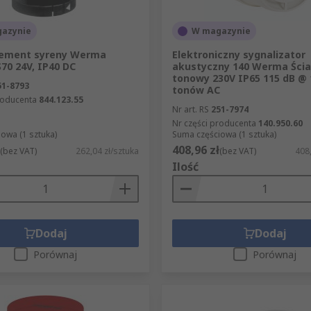
azynie
W magazynie
lement syreny Werma
Elektroniczny sygnalizator
70 24V, IP40 DC
akustyczny 140 Werma Ścia
tonowy 230V IP65 115 dB @
51-8793
tonów AC
roducenta
844.123.55
Nr art. RS
251-7974
Nr części producenta
140.950.60
owa (1 sztuka)
Suma częściowa (1 sztuka)
408,96 zł
(bez VAT)
262,04 zł/sztuka
(bez VAT)
408,
Ilość
Dodaj
Dodaj
Porównaj
Porównaj