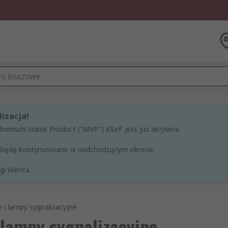
izacja!
Minimum Viable Product ("MVP") KSeF jest już aktywna.
ne będą kontynuowane w nadchodzącym okresie.
i klienta.
 i lampy sygnalizacyjne
 lampy sygnalizacyjne