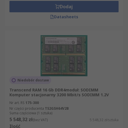
Dodaj
Datasheets
Niedobór dostaw
Transcend RAM 16 Gb DDR4moduł: SODIMM
Komputer stacjonarny 3200 Mbit/s SODIMM 1.2V
Nr art. RS
175-300
Nr części producenta
TS2GSH64V2B
Suma częściowa (1 sztuka)
5 548,32 zł
(bez VAT)
5 548,32 zł/sztuka
Ilość