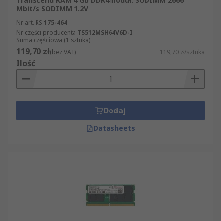
Transcend RAM 4 Gb DDR4moduł: SODIMM 2666
Mbit/s SODIMM 1.2V
Nr art. RS
175-464
Nr części producenta
TS512MSH64V6D-I
Suma częściowa (1 sztuka)
119,70 zł
(bez VAT)
119,70 zł/sztuka
Ilość
Dodaj
Datasheets