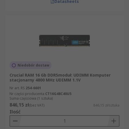
Datasheets
Niedobór dostaw
Crucial RAM 16 Gb DDR5moduł: UDIMM Komputer
stacjonarny 4800 MHz UDIMM 1.1V
Nr art. RS
254-6601
Nr części producenta
CT16G48C40U5
Suma częściowa (1 sztuka)
846,15 zł
(bez VAT)
846,15 zł/sztuka
Ilość