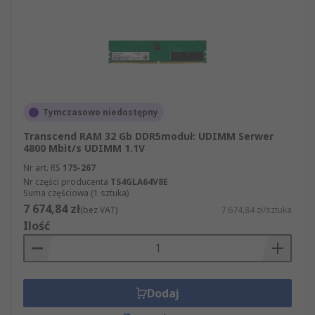
oferty artykułów z grupy Urządzenia
informatyczne, pomiarowe i bezpieczeństwa
wchodzą m.in. części z działów Komputery i
urządzenia peryferyjne i Komputery i urządzenia
peryferyjne. Wszystkie zamówione produkty
dostarczamy Państwu w sposób błyskawiczny i
profesjonalny.
Tymczasowo niedostępny
Transcend RAM 32 Gb DDR5moduł: UDIMM Serwer
4800 Mbit/s UDIMM 1.1V
Nr art. RS
175-267
Nr części producenta
TS4GLA64V8E
Suma częściowa (1 sztuka)
7 674,84 zł
(bez VAT)
7 674,84 zł/sztuka
Ilość
Dodaj