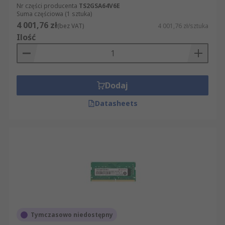
Nr części producenta
TS2GSA64V6E
Suma częściowa (1 sztuka)
4 001,76 zł
(bez VAT)
4 001,76 zł/sztuka
Ilość
Dodaj
Datasheets
Tymczasowo niedostępny