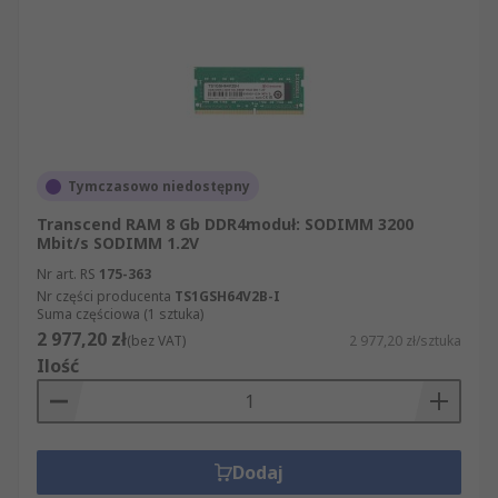
Tymczasowo niedostępny
Transcend RAM 8 Gb DDR4moduł: SODIMM 3200
Mbit/s SODIMM 1.2V
Nr art. RS
175-363
Nr części producenta
TS1GSH64V2B-I
Suma częściowa (1 sztuka)
2 977,20 zł
(bez VAT)
2 977,20 zł/sztuka
Ilość
Dodaj