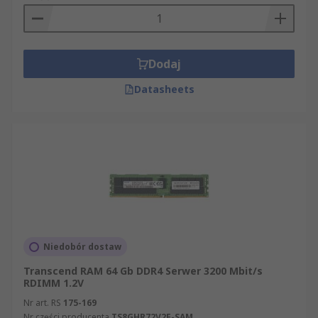
Dodaj
Datasheets
Niedobór dostaw
Transcend RAM 64 Gb DDR4 Serwer 3200 Mbit/s
RDIMM 1.2V
Nr art. RS
175-169
Nr części producenta
TS8GHR72V2F-SAM