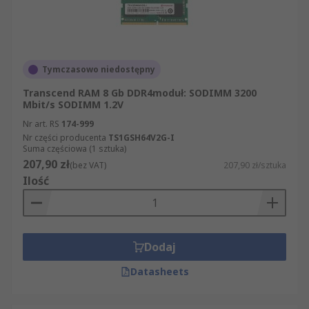
Tymczasowo niedostępny
Transcend RAM 8 Gb DDR4moduł: SODIMM 3200
Mbit/s SODIMM 1.2V
Nr art. RS
174-999
Nr części producenta
TS1GSH64V2G-I
Suma częściowa (1 sztuka)
207,90 zł
(bez VAT)
207,90 zł/sztuka
Ilość
Dodaj
Datasheets