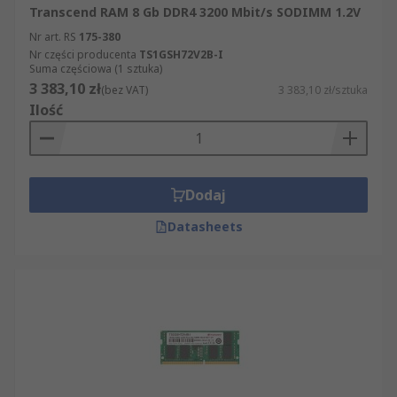
Transcend RAM 8 Gb DDR4 3200 Mbit/s SODIMM 1.2V
Nr art. RS
175-380
Nr części producenta
TS1GSH72V2B-I
Suma częściowa (1 sztuka)
3 383,10 zł
(bez VAT)
3 383,10 zł/sztuka
Ilość
Dodaj
Datasheets