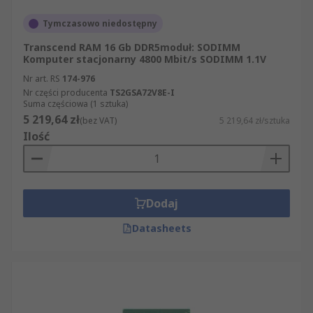
Tymczasowo niedostępny
Transcend RAM 16 Gb DDR5moduł: SODIMM
Komputer stacjonarny 4800 Mbit/s SODIMM 1.1V
Nr art. RS
174-976
Nr części producenta
TS2GSA72V8E-I
Suma częściowa (1 sztuka)
5 219,64 zł
(bez VAT)
5 219,64 zł/sztuka
Ilość
Dodaj
Datasheets