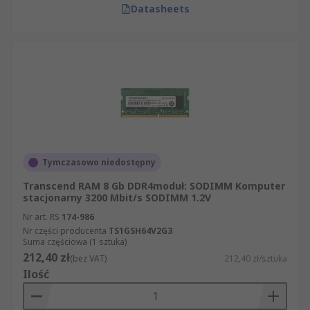
Datasheets
Tymczasowo niedostępny
Transcend RAM 8 Gb DDR4moduł: SODIMM Komputer
stacjonarny 3200 Mbit/s SODIMM 1.2V
Nr art. RS
174-986
Nr części producenta
TS1GSH64V2G3
Suma częściowa (1 sztuka)
212,40 zł
(bez VAT)
212,40 zł/sztuka
Ilość