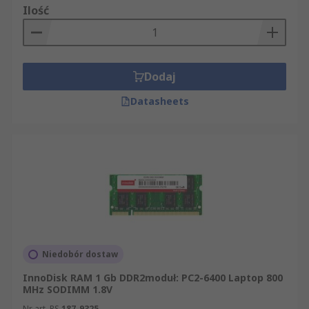
Ilość
Dodaj
Datasheets
Niedobór dostaw
InnoDisk RAM 1 Gb DDR2moduł: PC2-6400 Laptop 800
MHz SODIMM 1.8V
Nr art. RS
187-9325