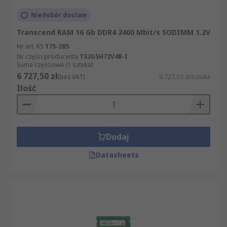
Niedobór dostaw
Transcend RAM 16 Gb DDR4 2400 Mbit/s SODIMM 1.2V
Nr art. RS
175-285
Nr części producenta
TS2GSH72V4B-I
Suma częściowa (1 sztuka)
6 727,50 zł
(bez VAT)
6 727,50 zł/sztuka
Ilość
Dodaj
Datasheets