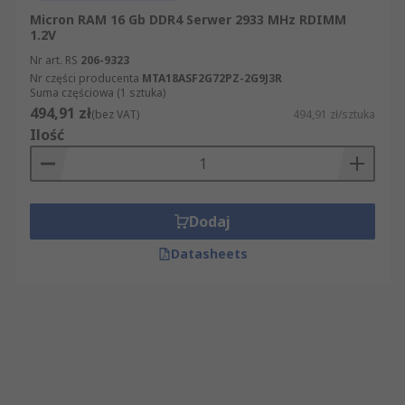
Micron RAM 16 Gb DDR4 Serwer 2933 MHz RDIMM
1.2V
Nr art. RS
206-9323
Nr części producenta
MTA18ASF2G72PZ-2G9J3R
Suma częściowa (1 sztuka)
494,91 zł
(bez VAT)
494,91 zł/sztuka
Ilość
Dodaj
Datasheets