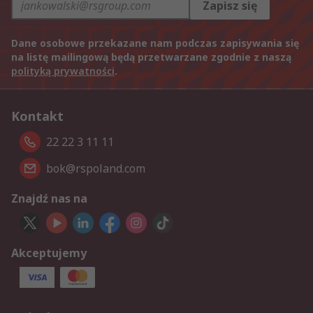
Zapisz się
Dane osobowe przekazane nam podczas zapisywania się
na listę mailingową będą przetwarzane zgodnie z naszą
polityką prywatności
.
Kontakt
22 22 3 11 11
bok@rspoland.com
Znajdź nas na
Akceptujemy