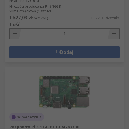
Nr art. RS
475-513
Nr części producenta
Pi 5 16GB
Suma częściowa (1 sztuka)
1 527,03 zł
(bez VAT)
1 527,03 zł/sztuka
Ilość
Dodaj
W magazynie
Raspberry Pi 3 1 GB B+ BCM2837B0