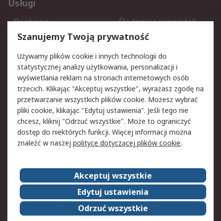
Usługi
Dostawa
Śledzenie przesyłek
Reklamacje i zwroty
Rejestracja
Szanujemy Twoją prywatność
Pomoc
Używamy plików cookie i innych technologii do
statystycznej analizy użytkowania, personalizacji i
Aspekty prawne
wyświetlania reklam na stronach internetowych osób
trzecich. Klikając "Akceptuj wszystkie", wyrażasz zgodę na
Bezpieczeństwo e-
Polityka dotycząca
przetwarzanie wszystkich plików cookie. Możesz wybrać
maila
plików cookie
pliki cookie, klikając "Edytuj ustawienia". Jeśli tego nie
Polityka prywatności
Użytkowanie witryny
chcesz, kliknij "Odrzuć wszystkie". Może to ograniczyć
Zastrzeżenia prawne
Warunki Sprzedaży
dostęp do niektórych funkcji. Więcej informacji można
znaleźć w naszej
polityce dotyczącej plików cookie
.
O firmie RS
Akceptuj wszystkie
Grupa RS
Kontakt
O firmie RS
RS na świecie
Edytuj ustawienia
Kariera
Nagrody dla RS
Odrzuć wszystkie
ESG