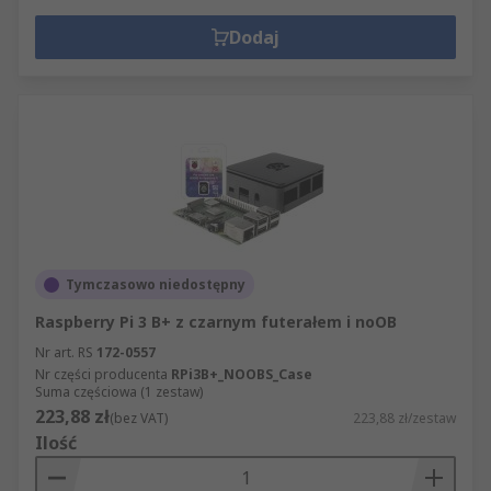
Dodaj
Tymczasowo niedostępny
Raspberry Pi 3 B+ z czarnym futerałem i noOB
Nr art. RS
172-0557
Nr części producenta
RPi3B+_NOOBS_Case
Suma częściowa (1 zestaw)
223,88 zł
(bez VAT)
223,88 zł/zestaw
Ilość