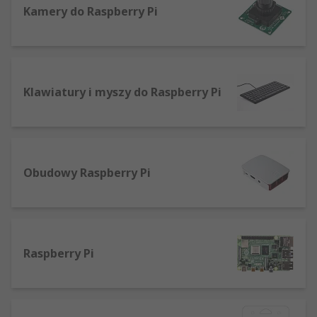
Kamery do Raspberry Pi
stacjonarnych, jednak ma on znacznie szersze
zastosowanie i może na przykład być
wykorzystany do nauki języków programowania,
stać się systemem gier, centrum multimedialnym,
a nawet zostać podłączony do urządzeń IoT w
Klawiatury i myszy do Raspberry Pi
celu stworzenia inteligentniejszego
zautomatyzowanego domu.
Płytki Raspberry Pi
Obudowy Raspberry Pi
W naszym sklepie posiadamy szereg modeli,
zatem można znaleźć coś dla każdego projektu,
koncepcji lub budżetu. Niektóre z naszych
najpopularniejszych płytek to najnowsze
Raspberry Pi 4 Model B, Raspberry Pi 3 b+ i
Raspberry Pi
Raspberry Pi Model B+. Większość naszych płytek
jest dostępna indywidualnie lub w sprzedaży
hurtowej.