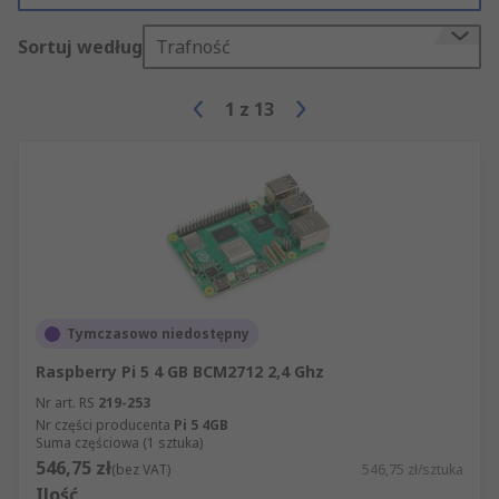
Zasilacze Pi
– zapewniaja płytce optymalny
Sortuj według
Trafność
poziom mocy, .
Obudowy Pi
– chronią płytkę i zapewniają
1
z
13
jej chłodzenie podczas pracy w obudowie
ochronnej, dostępne w różnych kolorach, z
różnych materiałów, a nawet z
wbudowanymi wentylatorami.
Ekrany i wyświetlacze
– używaj swojego Pi
w podróży, instalując wyświetlacz lub ekran
dotykowy.
Oprogramowanie Raspberry Pi
–
Tymczasowo niedostępny
najnowszy system operacyjny i
Raspberry Pi 5 4 GB BCM2712 2,4 Ghz
oprogramowanie NOOBS do uruchomienia
Nr art. RS
219-253
na Twojej płycie
Nr części producenta
Pi 5 4GB
Suma częściowa (1 sztuka)
Posiadamy także kable, aparaty, wentylatory i nie
546,75 zł
(bez VAT)
546,75 zł/sztuka
tylko. Sprawdź pełną ofertę już teraz.
Ilość