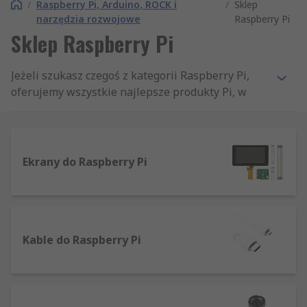
/
Raspberry Pi, Arduino, ROCK i
/
Sklep
narzędzia rozwojowe
Raspberry Pi
Sklep Raspberry Pi
Jeżeli szukasz czegoś z kategorii Raspberry Pi,
oferujemy wszystkie najlepsze produkty Pi, w
tym najnowsze płytki Raspberry Pi, zestawy
wysokiej jakości i niezbędne akcesoria.
Raspberry Pi został pierwotnie zaprojektowany
Ekrany do Raspberry Pi
jako niedrogi kompaktowy komputer, mający
umożliwić dostęp do technologii komputerowej
wszystkim odbiorcom i grupom wiekowym na
całym świecie. Z biegiem czasu pojawiło się wiele
iteracji płytki Raspberry Pi, w tym najnowszy
Kable do Raspberry Pi
model Raspberry Pi 4 Model B, który posiada
maksymalnie 8 GB pamięci i jest niezwykle
sprawnym urządzeniem. Raspberry Pi może być
używany jako alternatywa dla komputerów