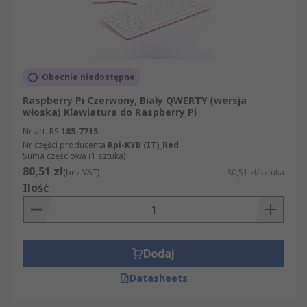
Obecnie niedostępne
Raspberry Pi Czerwony, Biały QWERTY (wersja
włoska) Klawiatura do Raspberry Pi
Nr art. RS
185-7715
Nr części producenta
Rpi-KYB (IT)_Red
Suma częściowa (1 sztuka)
80,51 zł
(bez VAT)
80,51 zł/sztuka
Ilość
Dodaj
Datasheets