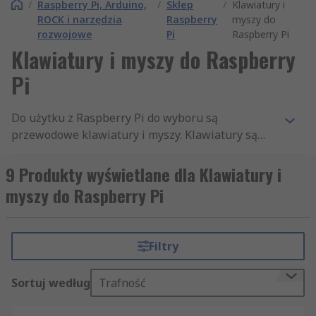
/
Raspberry Pi, Arduino,
/
Sklep
/
Klawiatury i
ROCK i narzędzia
Raspberry
myszy do
rozwojowe
Pi
Raspberry Pi
Klawiatury i myszy do Raspberry
Pi
Do użytku z Raspberry Pi do wyboru są
przewodowe klawiatury i myszy. Klawiatury są
dostępne w różnych układach, w zależności od
wymagań użytkownika, w tym Wielkiej Brytanii,
9 Produkty wyświetlane dla Klawiatury i
USA, Włoski, Niemiecki i hiszpański.
myszy do Raspberry Pi
Filtry
Sortuj według
Trafność