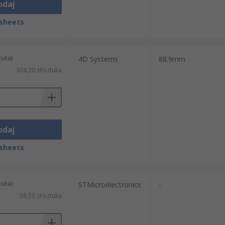
odaj
sheets
tuka)
4D Systems
88.9mm
304,20 zł/sztuka
odaj
sheets
tuka)
STMicroelectronics
-
58,50 zł/sztuka