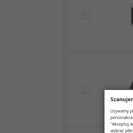
Szanuje
Używamy pli
personaliza
"Akceptuj w
wybrać pliki