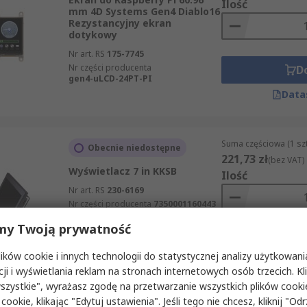
Ilość
mm 4D Systems Gen4 Diablo16
Rezystancyjny ekran
dotykowy
Nr art. RS
175-7745
Nr części producenta
D
gen4-uLCD-24PT-PI
Data
Suma częściowa (1 sz
Obecnie niedostępne
221,73 zł
(bez VAT)
Wyświetlacz 7 in KKSB
Ilość
Nr art. RS
230-6169
Nr części producenta
7350001160443
my Twoją prywatność
D
ków cookie i innych technologii do statystycznej analizy użytkowani
Data
cji i wyświetlania reklam na stronach internetowych osób trzecich. Kl
szystkie", wyrażasz zgodę na przetwarzanie wszystkich plików cook
 cookie, klikając "Edytuj ustawienia". Jeśli tego nie chcesz, kliknij "Od