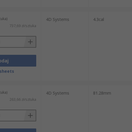
tuka)
4D Systems
4.3cal
737,69 zł/sztuka
odaj
sheets
tuka)
4D Systems
81.28mm
263,66 zł/sztuka