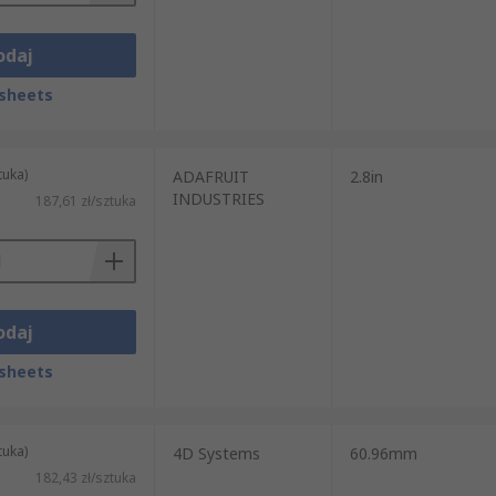
odaj
sheets
tuka)
ADAFRUIT
2.8in
INDUSTRIES
187,61 zł/sztuka
odaj
sheets
tuka)
4D Systems
60.96mm
182,43 zł/sztuka