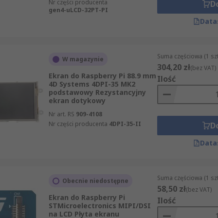
Nr części producenta
D
gen4-uLCD-32PT-PI
Data
Suma częściowa (1 sz
W magazynie
304,20 zł
(bez VAT)
Ekran do Raspberry Pi 88.9 mm
Ilość
4D Systems 4DPI-35 MK2
podstawowy Rezystancyjny
ekran dotykowy
Nr art. RS
909-4108
Nr części producenta
4DPI-35-II
D
Data
Suma częściowa (1 sz
Obecnie niedostępne
58,50 zł
(bez VAT)
Ekran do Raspberry Pi
Ilość
STMicroelectronics MIPI/DSI
na LCD Płyta ekranu