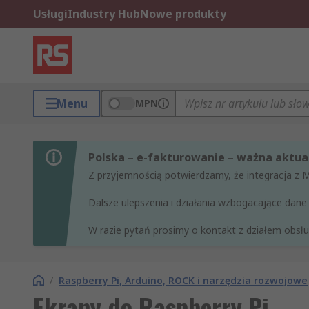
Usługi
Industry Hub
Nowe produkty
Menu
MPN
Polska – e-fakturowanie – ważna aktual
Z przyjemnością potwierdzamy, że integracja z 
Dalsze ulepszenia i działania wzbogacające da
W razie pytań prosimy o kontakt z działem obsług
/
Raspberry Pi, Arduino, ROCK i narzędzia rozwojowe
Ekrany do Raspberry Pi