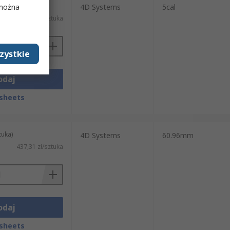
tuka)
 można
4D Systems
5cal
656,60 zł/sztuka
zystkie
odaj
sheets
tuka)
4D Systems
60.96mm
437,31 zł/sztuka
odaj
sheets