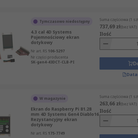
Suma częściowa (1 sz
Tymczasowo niedostępny
737,69 zł
(bez VAT)
4.3 cal 4D Systems
Ilość
Pojemnościowy ekran
dotykowy
Nr art. RS
106-5297
Nr części producenta
SK-gen4-43DCT-CLB-PI
D
Data
Suma częściowa (1 sz
W magazynie
263,66 zł
(bez VAT)
Ekran do Raspberry Pi 81.28
Ilość
mm 4D Systems Gen4 Diablo16
Rezystancyjny ekran
dotykowy
Nr art. RS
175-7749