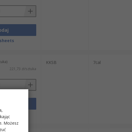
odaj
sheets
tuka)
KKSB
7cal
221,73 zł/sztuka
odaj
a,
sheets
ikając
ie. Możesz
rzuć