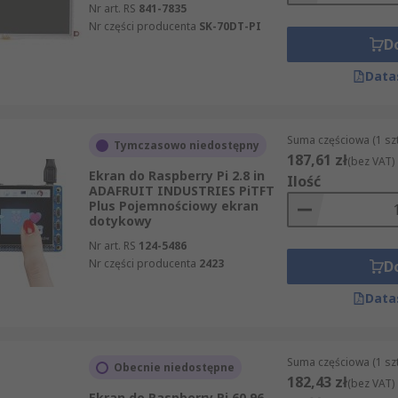
Nr art. RS
841-7835
Nr części producenta
SK-70DT-PI
D
Data
Suma częściowa (1 sz
Tymczasowo niedostępny
187,61 zł
(bez VAT)
Ekran do Raspberry Pi 2.8 in
Ilość
ADAFRUIT INDUSTRIES PiTFT
Plus Pojemnościowy ekran
dotykowy
Nr art. RS
124-5486
Nr części producenta
2423
D
Data
Suma częściowa (1 sz
Obecnie niedostępne
182,43 zł
(bez VAT)
Ekran do Raspberry Pi 60.96