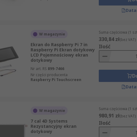
Data
Suma częściowa (1 sz
W magazynie
330,84 zł
(bez VAT)
Ekran do Raspberry Pi 7 in
Ilość
Raspberry Pi Ekran dotykowy
LCD Pojemnościowy ekran
dotykowy
Nr art. RS
899-7466
Nr części producenta
D
Raspberry Pi Touchscreen
Data
Suma częściowa (1 sz
W magazynie
980,91 zł
(bez VAT)
7 cal 4D Systems
Ilość
Rezystancyjny ekran
dotykowy