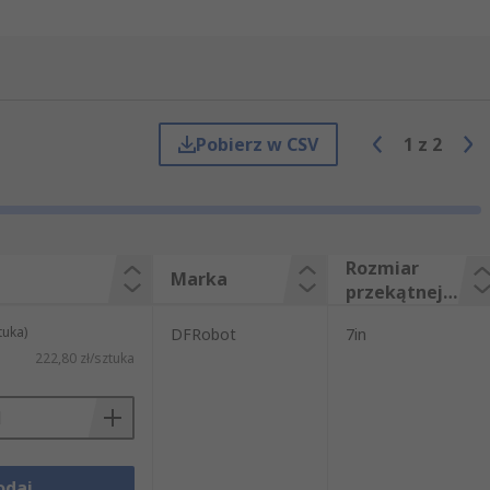
Pobierz w CSV
1
z
2
Rozmiar
Marka
przekątnej
wyświetlacz
tuka)
DFRobot
7in
a
222,80 zł/sztuka
odaj