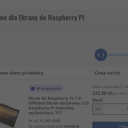
ne dla Ekrany do Raspberry Pi
tuj
owe dane produktu
Cena netto
Suma częściowa (1 sz
W magazynie
222,80 zł
(bez VAT)
Ekran do Raspberry Pi 7 in
Ilość
DFRobot Ekran dotykowy LCD
Raspberry Pi Kolorowy
wyświetlacz TFT
Nr art. RS
247-3220
Nr części producenta
DFR0678
D