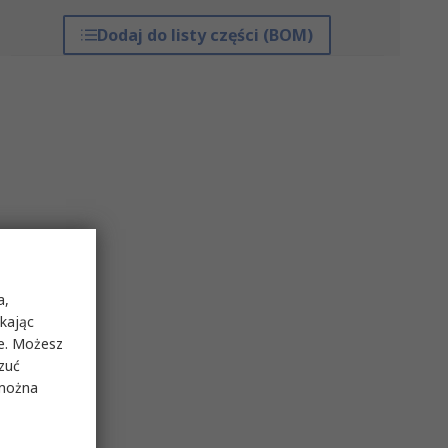
Dodaj do listy części (BOM)
a,
ikając
ie. Możesz
rzuć
 można