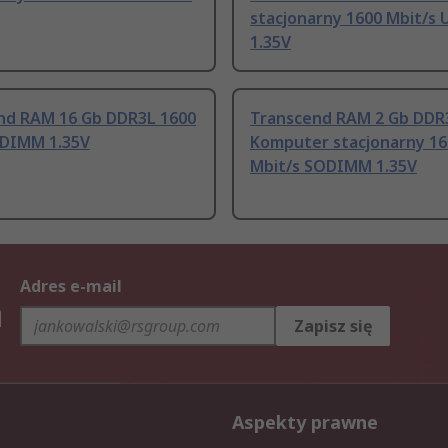
stacjonarny 1600 Mbit/s
1.35V
nd RAM 16 Gb DDR3L 1600
Transcend RAM 2 Gb DDR
UDIMM 1.35V
Komputer stacjonarny 16
Mbit/s SODIMM 1.35V
Adres e-mail
h
Zapisz się
Aspekty prawne