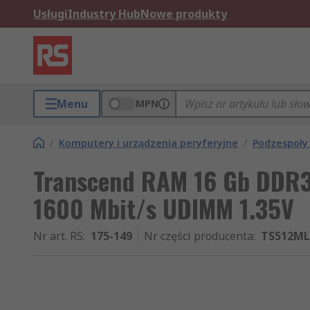
Usługi
Industry Hub
Nowe produkty
Menu
MPN
/
Komputery i urządzenia peryferyjne
/
Podzespoły
Transcend RAM 16 Gb DDR3
1600 Mbit/s UDIMM 1.35V
Nr art. RS
:
175-149
Nr części producenta
:
TS512M