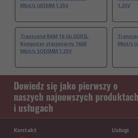
Mbit/s UDIMM 1.35V
1.35V
Transcend RAM 16 Gb DDR3L
Transce
Komputer stacjonarny 1600
Mbit/s 
Mbit/s SODIMM 1.35V
Dowiedz się jako pierwszy o
naszych najnowszych produktac
i usługach
Kontakt
Usługi