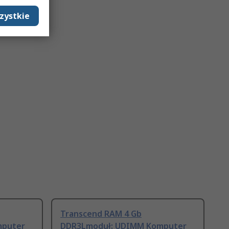
zystkie
Transcend RAM 4 Gb
mputer
DDR3Lmoduł: UDIMM Komputer