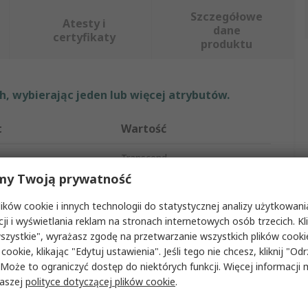
Szczegółowe
Atesty i
dane
certyfikaty
produktu
, wybierając jeden lub więcej atrybutów.
t
Wartość
Transcend
my Twoją prywatność
pamięci
16Gb
ków cookie i innych technologii do statystycznej analizy użytkowani
uktu
RAM
cji i wyświetlania reklam na stronach internetowych osób trzecich. Kl
szystkie", wyrażasz zgodę na przetwarzanie wszystkich plików cook
zda pamięci
UDIMM
 cookie, klikając "Edytuj ustawienia". Jeśli tego nie chcesz, kliknij "Od
 Może to ograniczyć dostęp do niektórych funkcji. Więcej informacji
rny/Laptop
Komputer stacjonarny
naszej
polityce dotyczącej plików cookie
.
mięci
DDR3L