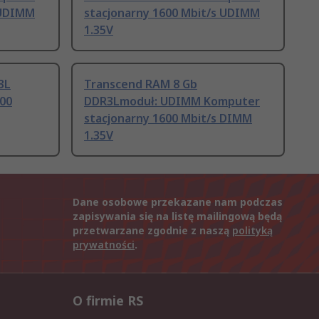
 UDIMM
stacjonarny 1600 Mbit/s UDIMM
1.35V
3L
Transcend RAM 8 Gb
00
DDR3Lmoduł: UDIMM Komputer
stacjonarny 1600 Mbit/s DIMM
1.35V
Dane osobowe przekazane nam podczas
zapisywania się na listę mailingową będą
przetwarzane zgodnie z naszą
polityką
prywatności
.
O firmie RS