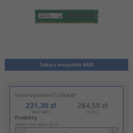
Zobacz wszystkie RAM
Suma częściowa (1 sztuka)*
231,30 zł
284,50 zł
(bez VAT)
(z VAT)
Add
Produkty
to
wybierz lub wpisz ilość
Basket