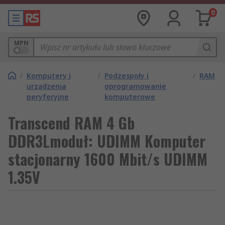
0
MPN
/
Komputery i
/
Podzespoły i
/
RAM
urządzenia
oprogramowanie
peryferyjne
komputerowe
Transcend RAM 4 Gb
DDR3Lmoduł: UDIMM Komputer
stacjonarny 1600 Mbit/s UDIMM
1.35V