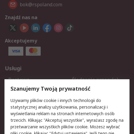
bok@rspoland.com
Znajdź nas na
Akceptujemy
Usługi
Dostawa
Śledzenie przesyłek
Reklamacje i zwroty
Rejestracja
Szanujemy Twoją prywatność
Pomoc
Używamy plików cookie i innych technologii do
statystycznej analizy użytkowania, personalizacji i
Aspekty prawne
wyświetlania reklam na stronach internetowych osób
trzecich. Klikając "Akceptuj wszystkie", wyrażasz zgodę na
Bezpieczeństwo e-
Polityka dotycząca
przetwarzanie wszystkich plików cookie. Możesz wybrać
maila
plików cookie
pliki cookie, klikając "Edytuj ustawienia". Jeśli tego nie