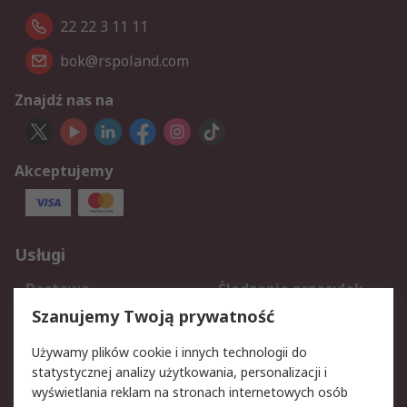
22 22 3 11 11
bok@rspoland.com
Znajdź nas na
Akceptujemy
Usługi
Dostawa
Śledzenie przesyłek
Reklamacje i zwroty
Rejestracja
Szanujemy Twoją prywatność
Pomoc
Używamy plików cookie i innych technologii do
statystycznej analizy użytkowania, personalizacji i
Aspekty prawne
wyświetlania reklam na stronach internetowych osób