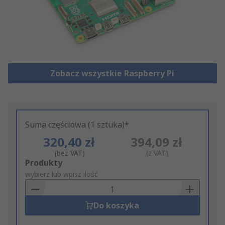
Zobacz wszystkie Raspberry Pi
Suma częściowa (1 sztuka)*
320,40 zł
394,09 zł
(bez VAT)
(z VAT)
Add
Produkty
to
wybierz lub wpisz ilość
Basket
Do koszyka