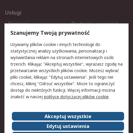
Usługi
Dostawa
Śledzenie przesyłek
Reklamacje i zwroty
Rejestracja
Szanujemy Twoją prywatność
Pomoc
Używamy plików cookie i innych technologii do
statystycznej analizy użytkowania, personalizacji i
Aspekty prawne
wyświetlania reklam na stronach internetowych osób
trzecich. Klikając "Akceptuj wszystkie", wyrażasz zgodę na
Bezpieczeństwo e-
Polityka dotycząca
przetwarzanie wszystkich plików cookie. Możesz wybrać
maila
plików cookie
pliki cookie, klikając "Edytuj ustawienia". Jeśli tego nie
Polityka prywatności
Użytkowanie witryny
chcesz, kliknij "Odrzuć wszystkie". Może to ograniczyć
Zastrzeżenia prawne
Warunki Sprzedaży
dostęp do niektórych funkcji. Więcej informacji można
znaleźć w naszej
polityce dotyczącej plików cookie
.
O firmie RS
Akceptuj wszystkie
Grupa RS
Kontakt
O firmie RS
RS na świecie
Edytuj ustawienia