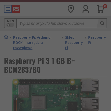
0
MPN
/
Raspberry Pi, Arduino,
/
Sklep
/
Raspberry
ROCK i narzędzia
Raspberry
Pi
rozwojowe
Pi
Raspberry Pi 3 1 GB B+
BCM2837B0