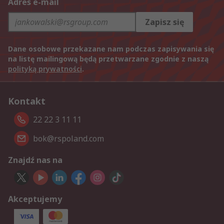
Adres e-mail
Zapisz się
Dane osobowe przekazane nam podczas zapisywania się
na listę mailingową będą przetwarzane zgodnie z naszą
polityką prywatności
.
Kontakt
22 22 3 11 11
bok@rspoland.com
Znajdź nas na
Akceptujemy