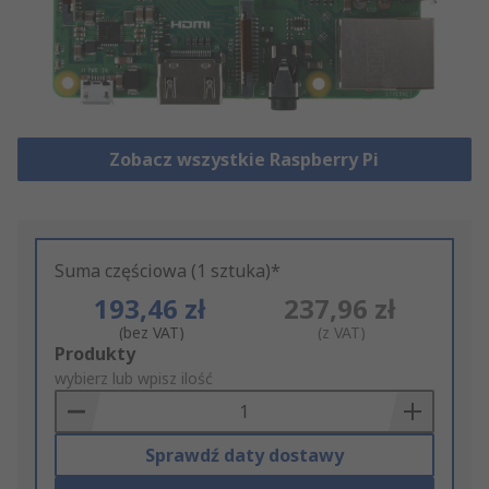
Zobacz wszystkie Raspberry Pi
Suma częściowa (1 sztuka)*
193,46 zł
237,96 zł
(bez VAT)
(z VAT)
Add
Produkty
to
wybierz lub wpisz ilość
Basket
Sprawdź daty dostawy