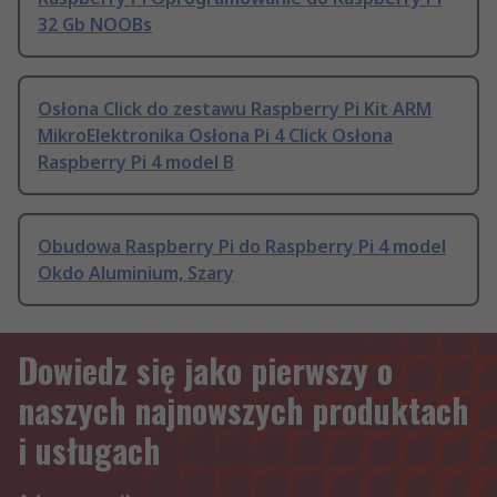
32 Gb NOOBs
Osłona Click do zestawu Raspberry Pi Kit ARM
MikroElektronika Osłona Pi 4 Click Osłona
Raspberry Pi 4 model B
Obudowa Raspberry Pi do Raspberry Pi 4 model
Okdo Aluminium, Szary
Dowiedz się jako pierwszy o
naszych najnowszych produktach
i usługach