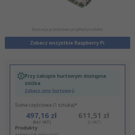
Ilustracja przedstawia przykład produktu
Zobacz wszystkie Raspberry Pi
Przy zakupie hurtowym dostępna
zniżka
Zobacz ceny hurtowe
Suma częściowa (1 sztuka)*
497,16 zł
611,51 zł
(bez VAT)
(z VAT)
Add
Produkty
wybierz lub wpisz ilość