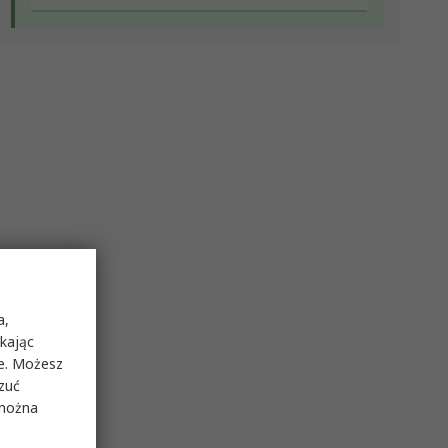
a,
ikając
ie. Możesz
rzuć
 można