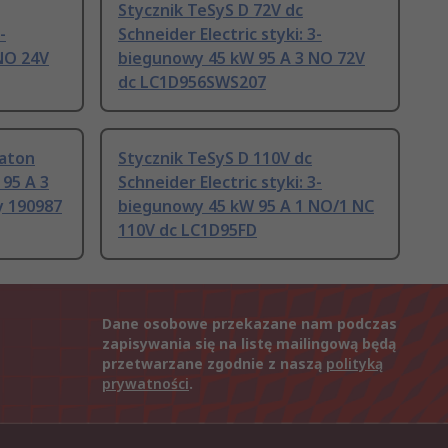
Stycznik TeSyS D 72V dc
-
Schneider Electric styki: 3-
NO 24V
biegunowy 45 kW 95 A 3 NO 72V
dc LC1D956SWS207
Eaton
Stycznik TeSyS D 110V dc
 95 A 3
Schneider Electric styki: 3-
y 190987
biegunowy 45 kW 95 A 1 NO/1 NC
110V dc LC1D95FD
Dane osobowe przekazane nam podczas
zapisywania się na listę mailingową będą
przetwarzane zgodnie z naszą
polityką
prywatności
.