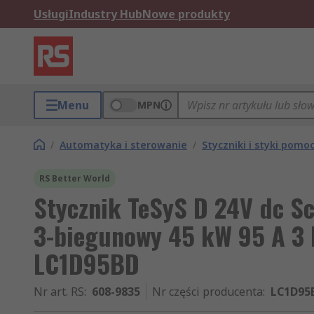
Usługi
Industry Hub
Nowe produkty
Menu
MPN
/
Automatyka i sterowanie
/
Styczniki i styki pomo
RS Better World
Stycznik TeSyS D 24V dc Sch
3-biegunowy 45 kW 95 A 3
LC1D95BD
Nr art. RS
:
608-9835
Nr części producenta
:
LC1D95