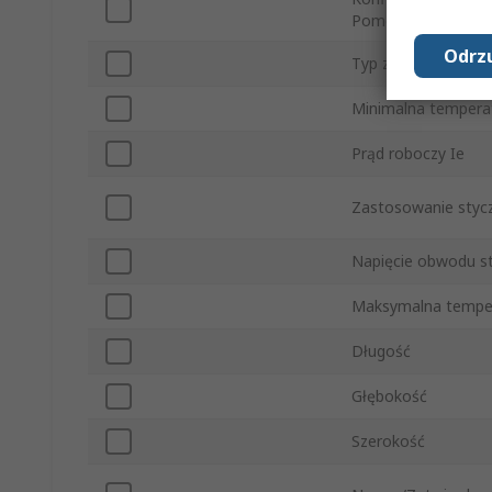
Pomocniczych
Odrzu
Typ złącza
Minimalna tempera
Prąd roboczy Ie
Zastosowanie styc
Napięcie obwodu s
Maksymalna tempe
Długość
Głębokość
Szerokość