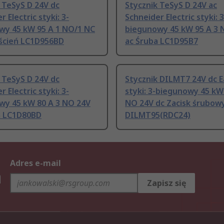
 TeSyS D 24V dc
Stycznik TeSyS D 24V ac
 Electric styki: 3-
Schneider Electric styki: 3
wy 45 kW 95 A 1 NO/1 NC
biegunowy 45 kW 95 A 3 
rścień LC1D956BD
ac Śruba LC1D95B7
 TeSyS D 24V dc
Stycznik DILMT7 24V dc 
 Electric styki: 3-
styki: 3-biegunowy 45 kW
wy 45 kW 80 A 3 NO 24V
NO 24V dc Zacisk śrubow
a LC1D80BD
DILMT95(RDC24)
Adres e-mail
h
Zapisz się