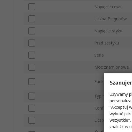
Napięcie cewki
Liczba Biegunów
Napięcie styku
Prąd zestyku
Seria
Moc znamionowa
Funkcja
Szanuje
Używamy pli
Typ montażu
personaliza
"Akceptuj w
Konfiguracja w sta
wybrać pliki
wszystkie".
Liczba styków dod
znaleźć w 
Konfiguracja Styk