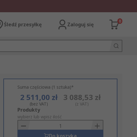
0
Śledź przesyłkę
Zaloguj się
Suma częściowa (1 sztuka)*
2 511,00 zł
3 088,53 zł
(bez VAT)
(z VAT)
Add
Produkty
to
wybierz lub wpisz ilość
Basket
Do koszyka