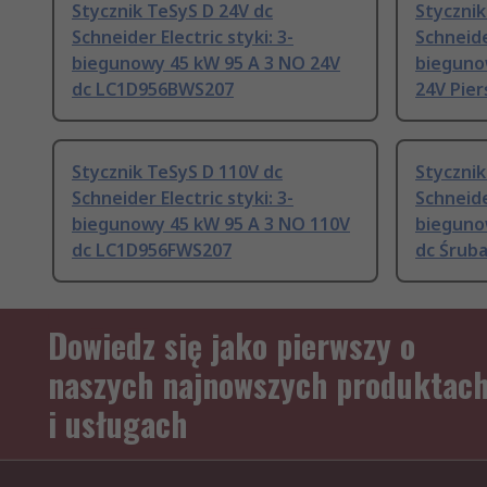
Stycznik TeSyS D 24V dc
Stycznik
Schneider Electric styki: 3-
Schneider
biegunowy 45 kW 95 A 3 NO 24V
bieguno
dc LC1D956BWS207
24V Pie
Stycznik TeSyS D 110V dc
Stycznik
Schneider Electric styki: 3-
Schneider
biegunowy 45 kW 95 A 3 NO 110V
bieguno
dc LC1D956FWS207
dc Śrub
Dowiedz się jako pierwszy o
naszych najnowszych produktac
i usługach