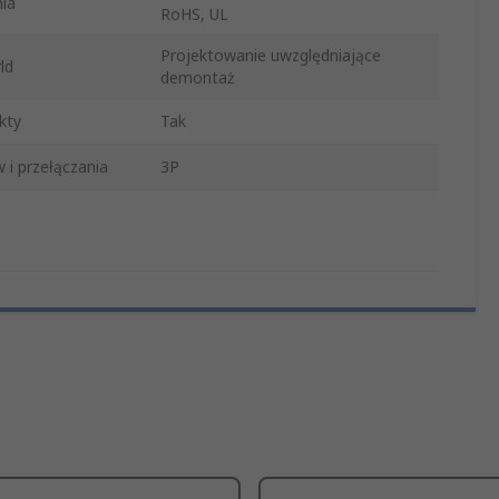
ia
RoHS, UL
Projektowanie uwzględniające
ld
demontaż
kty
Tak
 i przełączania
3P