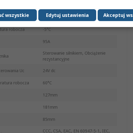
1 NO/1 NC
ć wszystkie
Edytuj ustawienia
Akceptuj ws
Śruba
tura robocza
-5°C
95A
Sterowanie silnikiem, Obciążenie
znika
rezystancyjne
terowania Uc
24V dc
ratura robocza
60°C
127mm
181mm
85mm
CCC, CSA, EAC, EN 60947-5-1, IEC,