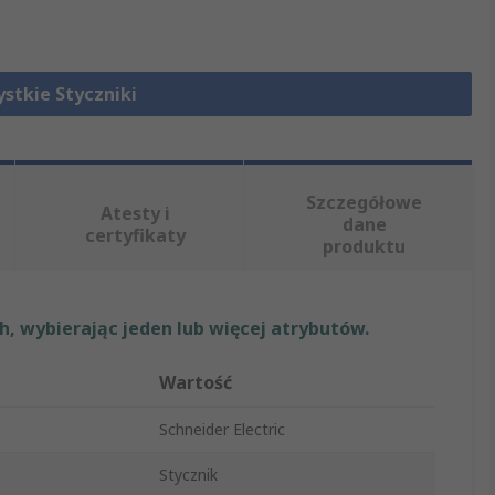
stkie Styczniki
Szczegółowe
Atesty i
dane
certyfikaty
produktu
, wybierając jeden lub więcej atrybutów.
Wartość
Schneider Electric
Stycznik