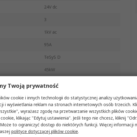
24V dc
3
1kV ac
95A
TeSyS D
45kW
Sterowanie silnikiem, Obciążenie
my Twoją prywatność
rezystancyjne
ków cookie i innych technologii do statystycznej analizy użytkowani
Szyna DIN
cji i wyświetlania reklam na stronach internetowych osób trzecich. Kl
szystkie", wyrażasz zgodę na przetwarzanie wszystkich plików cook
nie normalnym
3 NO
 cookie, klikając "Edytuj ustawienia". Jeśli tego nie chcesz, kliknij "Od
 Może to ograniczyć dostęp do niektórych funkcji. Więcej informacji
atkowych
2
naszej
polityce dotyczącej plików cookie
.
ó Dodatkowych