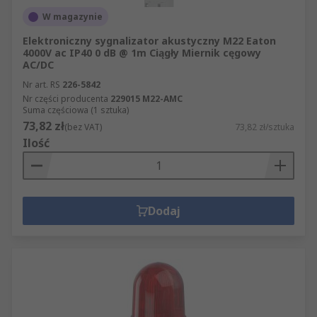
widłowych
W magazynie
Detekcja gazów
Elektroniczny sygnalizator akustyczny M22 Eaton
4000V ac IP40 0 dB @ 1m Ciągły Miernik cęgowy
Działania awaryjne
AC/DC
Sygnalizatorów akustycznych i świetlnych można
Nr art. RS
226-5842
Nr części producenta
229015 M22-AMC
używać wewnątrz i na zewnątrz pomieszczeń, ale
Suma częściowa (1 sztuka)
w zastosowaniach zewnętrznych należy pamiętać
73,82 zł
(bez VAT)
73,82 zł/sztuka
o dobraniu wersji odpornej na warunki
Ilość
pogodowe.
Jaka jest różnica między sygnalizacją
akustyczną a świetlną?
Dodaj
Sygnalizatory akustyczne, nazywane również
syrenami, generują słyszalny alarm ostrzegający
o zagrożeniu, na przykład o pożarze.
Sygnalizatory świetlne są wizualnym
wskazaniem zagrożenia i zazwyczaj emitują