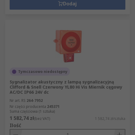
Dodaj
Tymczasowo niedostępny
Sygnalizator akustyczny z lampą sygnalizacyjną
Clifford & Snell Czerwony YL80 Hi Vis Miernik cęgowy
AC/DC IP66 24V dc
Nr art. RS
264-7952
Nr części producenta
245371
Suma częściowa (1 sztuka)
1 582,74 zł
(bez VAT)
1 582,74 zł/sztuka
Ilość