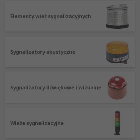
Istnieje wiele różnych typów sygnalizatorów
Elementy wież sygnalizacyjnych
akustycznych i świetlnych, a to są najczęściej
spotykane:
Obrotowe – ze stale świecącą żarówką i
elementem obrotowym, dającym efekt
Sygnalizatory akustyczne
migania
Miganie – żarówka miga przez włączanie i
wyłączanie
Sygnalizatory dźwiękowe i wizualne
< Miganie stroboskopowe - szybkie, regularne
błyski światła* Jedna śruba – mocowanie
pojedynczą śrubą, która wystaje z podstawy
sygnalizatora
Wieże sygnalizacyjne
Trzy śruby – mocowanie trzema śrubami w
podstawie, by uzyskać dodatkowe
zabezpieczenie