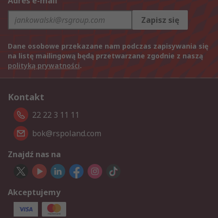
Adres e-mail
Zapisz się
Dane osobowe przekazane nam podczas zapisywania się
na listę mailingową będą przetwarzane zgodnie z naszą
polityką prywatności
.
Kontakt
22 22 3 11 11
bok@rspoland.com
Znajdź nas na
Akceptujemy