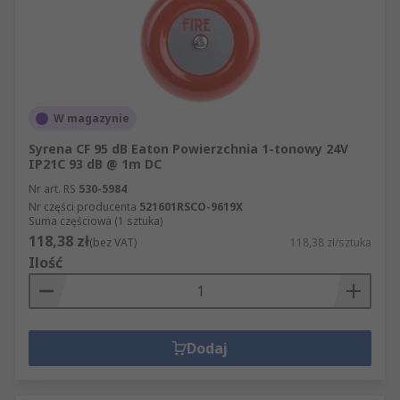
W magazynie
Syrena CF 95 dB Eaton Powierzchnia 1-tonowy 24V
IP21C 93 dB @ 1m DC
Nr art. RS
530-5984
Nr części producenta
521601RSCO-9619X
Suma częściowa (1 sztuka)
118,38 zł
(bez VAT)
118,38 zł/sztuka
Ilość
Dodaj