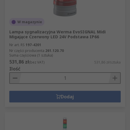
światło migające przez kolorowy klosz. Dwa typy
można połączyć w jeden alarm akustyczno-
lampowy.
W magazynie
Jaki jest zasięg sygnalizatora lampowo-
Lampa sygnalizacyjna Werma EvoSIGNAL Midi
Migające Czerwony LED 24V Podstawa IP66
akustycznego?
Nr art. RS
197-4201
Nr części producenta
261.120.70
Suma częściowa (1 sztuka)
Zazwyczaj zakres dźwięku sygnalizatora
531,86 zł
(bez VAT)
531,86 zł/sztuka
akustyczno-lampowego wynosi od 5 do 15
Ilość
decybeli (dB (A)) powyżej poziomu hałasu
otoczenia. Przy wyznaczaniu obszaru pokrycia
sygnalizatora akustyczno-lampowego należy
rozważyć wiele czynników, na przykład wszelkie
Dodaj
hałasy, takie jak dźwięk pochodzący od ludzi i
maszyn.
Jaka jest minimalna odległość między
dwoma sygnalizatorami akustyczno-