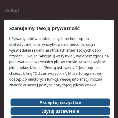
Usługi
Dostawa
Śledzenie przesyłek
Reklamacje i zwroty
Rejestracja
Szanujemy Twoją prywatność
Pomoc
Używamy plików cookie i innych technologii do
statystycznej analizy użytkowania, personalizacji i
Aspekty prawne
wyświetlania reklam na stronach internetowych osób
trzecich. Klikając "Akceptuj wszystkie", wyrażasz zgodę na
Bezpieczeństwo e-
Polityka dotycząca
przetwarzanie wszystkich plików cookie. Możesz wybrać
maila
plików cookie
pliki cookie, klikając "Edytuj ustawienia". Jeśli tego nie
Polityka prywatności
Użytkowanie witryny
chcesz, kliknij "Odrzuć wszystkie". Może to ograniczyć
Zastrzeżenia prawne
Warunki Sprzedaży
dostęp do niektórych funkcji. Więcej informacji można
znaleźć w naszej
polityce dotyczącej plików cookie
.
O firmie RS
Akceptuj wszystkie
Grupa RS
Kontakt
O firmie RS
RS na świecie
Edytuj ustawienia
Kariera
Nagrody dla RS