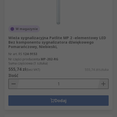
lampowymi?
Chociaż nie istnieje ostateczna odpowiedź na to
pytanie, odległość między dwoma
W magazynie
sygnalizatorami akustyczno-lampowymi można
obliczyć na podstawie odległości, na jaką
Wieża sygnalizacyjna Patlite MP 2 -elementowy LED
Bez komponentu sygnalizatora dźwiękowego
emitowany jest dźwięk.
Pomarańczowy, Niebieski,
Nr art. RS
124-9153
Poziom określony decybelami sygnalizatora
Nr części producenta
MP-202-RG
akustyczno-lampowego określa się na według
Suma częściowa (1 sztuka)
osoby, znajdującej się w odległości jednego metra.
555,74 zł
(bez VAT)
555,74 zł/sztuka
Jeśli na przykład odległość zostanie podwojona do
Ilość
dwóch metrów, poziom decybeli spadnie o 6.
Dodaj