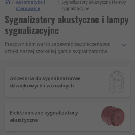
/
Automatyka i
/
Sygnalizatory akustyczne i lampy
sterowanie
sygnalizacyjne
Sygnalizatory akustyczne i lampy
sygnalizacyjne
Pracownikom warto zapewnić bezpieczeństwo
dzięki naszej szerokiej gamie sygnalizatorów
akustycznych i świetlnych. Są one używane w
wielu komercyjnych i przemysłowych sektorach,
m.in. w budownictwie, motoryzacji i lotnictwie.
Akcesoria do sygnalizatorów
Oferujemy produkty najlepszych marek, do
dźwiękowych i wizualnych
których zaliczają się Werma, Patlite, Schneider
Electric i Moflash, można więc dobrać
sygnalizatory akustyczne i świetlne odpowiednie
dla działalności.
Elektroniczne sygnalizatory
akustyczne
Typy sygnalizatorów akustycznych i
świetlnych