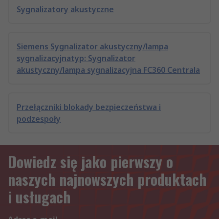
Sygnalizatory akustyczne
Siemens Sygnalizator akustyczny/lampa
sygnalizacyjnatyp: Sygnalizator
akustyczny/lampa sygnalizacyjna FC360 Centrala
Przełączniki blokady bezpieczeństwa i
podzespoły
Dowiedz się jako pierwszy o
naszych najnowszych produktach
i usługach