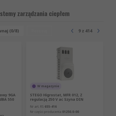
ystemy zarządzania ciepłem
ie, konwekcję lub przewodzenie. Należą
naj (0/8)
Resetuj
9
z
414
ury komponentów jest kluczowym
nych komputerach na ogół stosuje się
ezbędne chłodzenie.
W magazynie
iowy 9GA
STEGO Higrostat, MFR 012, Z
 dBA 550
regulacją 250 V ac Szyna DIN
Nr art. RS
655-416
Nr części producenta
01250.0-00