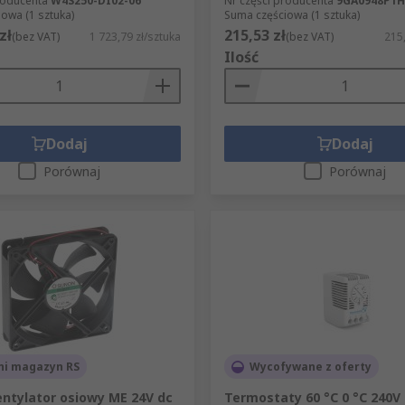
roducenta
W4S250-DI02-06
Nr części producenta
9GA0948P1H
owa (1 sztuka)
Suma częściowa (1 sztuka)
zł
215,53 zł
(bez VAT)
1 723,79 zł/sztuka
(bez VAT)
215,
Ilość
Dodaj
Dodaj
Porównaj
Porównaj
ni magazyn RS
Wycofywane z oferty
ntylator osiowy ME 24V dc
Termostaty 60 °C 0 °C 240V