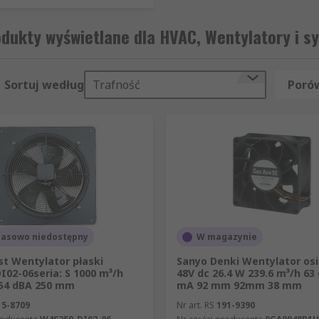
dukty wyświetlane dla HVAC, Wentylatory i s
nia lub maszyny i działają poprzez naturalne promieniowan
Sortuj według
Trafność
Porów
yspieszenia chłodzenia, takie jak wentylator lub pompa.
konstrukcji elektronicznej i utrzymanie niskiej temperat
czyn awarii nowoczesnych urządzeń. Na przykład w nowoczes
 radiatorem i wentylatorem na procesorze, aby zapewnić ni
ądzania ciepłem, dostosowanych do Twoich potrzeb.
asowo niedostępny
W magazynie
t Wentylator płaski
Sanyo Denki Wentylator os
02-06seria: S 1000 m³/h
48V dc 26.4 W 239.6 m³/h 63
54 dBA 250 mm
mA 92 mm 92mm 38 mm
15-8709
Nr art. RS
191-9390