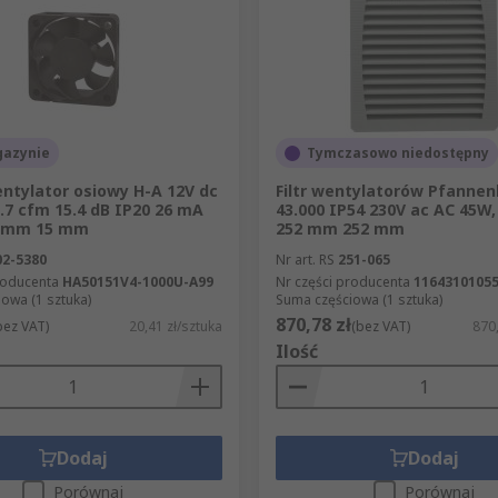
azynie
Tymczasowo niedostępny
ntylator osiowy H-A 12V dc
Filtr wentylatorów Pfannen
.7 cfm 15.4 dB IP20 26 mA
43.000 IP54 230V ac AC 45W,
0mm 15 mm
252 mm 252 mm
02-5380
Nr art. RS
251-065
roducenta
HA50151V4-1000U-A99
Nr części producenta
1164310105
owa (1 sztuka)
Suma częściowa (1 sztuka)
870,78 zł
bez VAT)
20,41 zł/sztuka
(bez VAT)
870,
Ilość
Dodaj
Dodaj
Porównaj
Porównaj