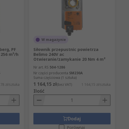
W magazynie
berg, PF
Siłownik przepustnic powietrza
 256 m³/h
Belimo 240V ac
Otwieranie/zamykanie 20 Nm 4 m²
Nr art. RS
504-1286
5
Nr części producenta
SM230A
Suma częściowa (1 sztuka)
1 164,15 zł
78 zł/sztuka
(bez VAT)
1 164,15 zł/sztuka
Ilość
Dodaj
Porównaj