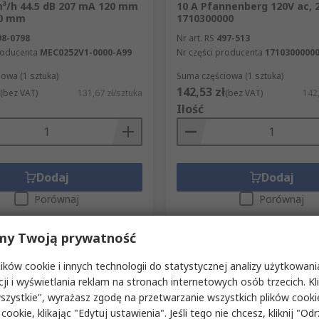
m³/h 44.5 dB 207 mA 120 mm
10 A Pfannenberg 120V ac, 
0 mm
1710300000
98-0798
Nr art. RS
497-513
roducenta
MEC0252V1-0000-A99
Nr części producenta
1710300000
owa (1 sztuka)
Suma częściowa (1 sztuka)
142,53 zł
(bez VAT)
131,67 zł/sztuka
(bez VAT)
142,
Ilość
Dodaj
Dodaj
Porównaj
Porównaj
my Twoją prywatność
ków cookie i innych technologii do statystycznej analizy użytkowani
cji i wyświetlania reklam na stronach internetowych osób trzecich. Kl
szystkie", wyrażasz zgodę na przetwarzanie wszystkich plików cook
 cookie, klikając "Edytuj ustawienia". Jeśli tego nie chcesz, kliknij "Od