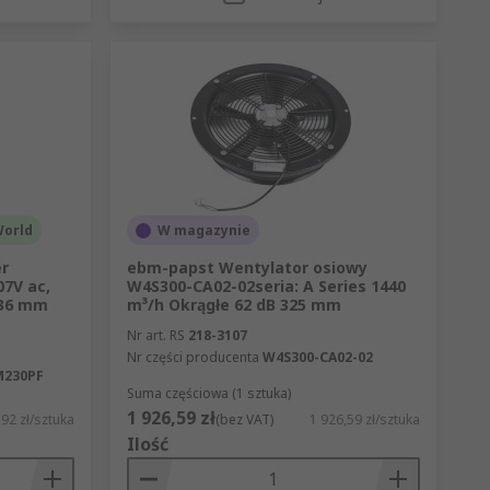
World
W magazynie
er
ebm-papst Wentylator osiowy
07V ac,
W4S300-CA02-02seria: A Series 1440
336 mm
m³/h Okrągłe 62 dB 325 mm
Nr art. RS
218-3107
Nr części producenta
W4S300-CA02-02
M230PF
Suma częściowa (1 sztuka)
1 926,59 zł
92 zł/sztuka
(bez VAT)
1 926,59 zł/sztuka
Ilość