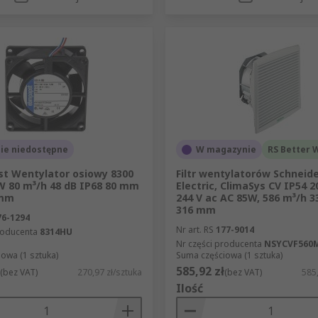
ie niedostępne
W magazynie
RS Better 
t Wentylator osiowy 8300
Filtr wentylatorów Schneid
W 80 m³/h 48 dB IP68 80 mm
Electric, ClimaSys CV IP54 2
 mm
244 V ac AC 85W, 586 m³/h 
316 mm
76-1294
Nr art. RS
177-9014
roducenta
8314HU
Nr części producenta
NSYCVF560
owa (1 sztuka)
Suma częściowa (1 sztuka)
585,92 zł
(bez VAT)
270,97 zł/sztuka
(bez VAT)
585,
Ilość