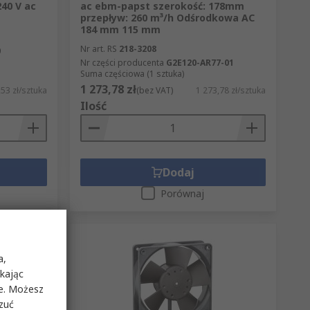
240 V ac
ac ebm-papst szerokość: 178mm
przepływ: 260 m³/h Odśrodkowa AC
184 mm 115 mm
Nr art. RS
218-3208
0
Nr części producenta
G2E120-AR77-01
Suma częściowa (1 sztuka)
1 273,78 zł
53 zł/sztuka
(bez VAT)
1 273,78 zł/sztuka
Ilość
Dodaj
Porównaj
a,
ikając
ie. Możesz
rzuć