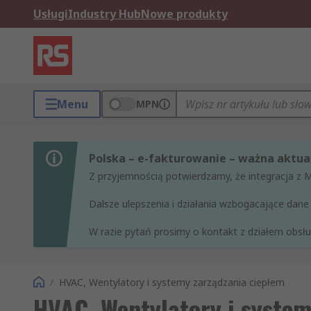
Usługi
Industry Hub
Nowe produkty
Menu
MPN
Polska – e-fakturowanie – ważna aktual
Z przyjemnością potwierdzamy, że integracja z 
Dalsze ulepszenia i działania wzbogacające da
W razie pytań prosimy o kontakt z działem obsług
/
HVAC, Wentylatory i systemy zarządzania ciepłem
HVAC, Wentylatory i system