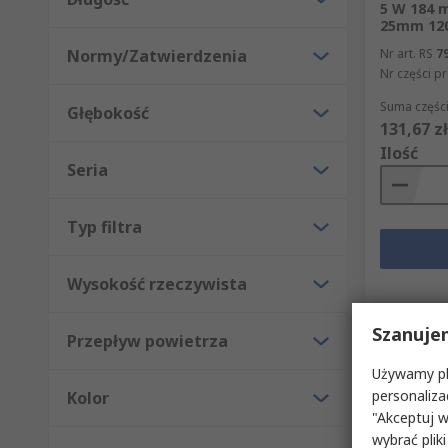
5 W 184 
25mm 12
Normy/Zatwierdzenia
Nr art. RS
7
Nr części p
Suma części
Głębokość
131,67 zł
Ilość
Seria
Typ filtra
Wysokość rzeczywista
Szanuje
Przepływ powietrza
Używamy pli
personaliza
Kolor
"Akceptuj w
wybrać pliki