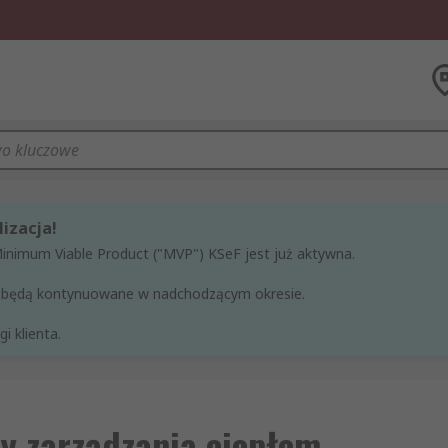
izacja!
Minimum Viable Product ("MVP") KSeF jest już aktywna.
ne będą kontynuowane w nadchodzącym okresie.
i klienta.
y zarządzania ciepłem