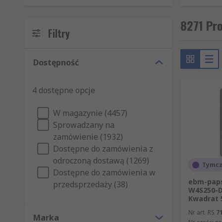
zakresie temperatur.
8271 Pro
Sprzęt pasywny po prostu przyczepia się do urządze
Filtry
do nich radiatory, płyty chłodzące i rury grzewcze.
Metody aktywne wykorzystują inne urządzenie do prz
Dostępność
Zarządzanie termiczne jest kluczowym elementem w 
4 dostępne opcje
czynnikiem. Przegrzanie jest jedną z głównych przy
zarówno aktywne, jak i pasywne metody chłodzenia z
W magazynie (4457)
Sprowadzany na
W RS posiadamy szeroką gamę rozwiązań HVAC i zarz
zamówienie (1932)
Dostępne do zamówienia z
odroczoną dostawą (1269)
Tymcz
Dostępne do zamówienia w
ebm-paps
przedsprzedaży (38)
W4S250-DI
Kwadrat 
Nr art. RS
7
Marka