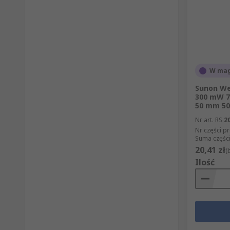
W mag
Sunon We
300 mW 7
50 mm 5
Nr art. RS
2
Nr części p
Suma części
20,41 zł
(
Ilość