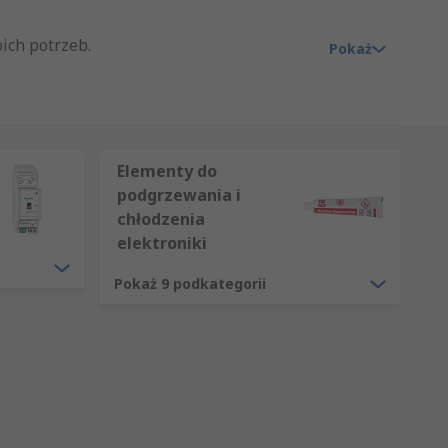
ich potrzeb.
Pokaż
owania temperaturą i jakością powietrza
Elementy do
podgrzewania i
chłodzenia
elektroniki
 celu obniżenia temperatury.
Pokaż 9 podkategorii
ojazdu i wymiany z powietrzem
, baterii i innych urządzeń w określonym