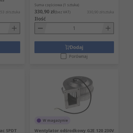
03
Suma częściowa (1 sztuka)
330,90 zł
53 zł/sztuka
(bez VAT)
330,90 zł/sztuka
Ilość
Dodaj
Porównaj
W magazynie
 ac SPDT
Wentylator odśrodkowy G2E 120 230V