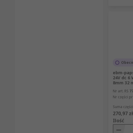
Obecn
ebm-paps
24V dc 6 
8mm 32
Nr art. RS
7
Nr części p
Suma części
270,97 zł
Ilość