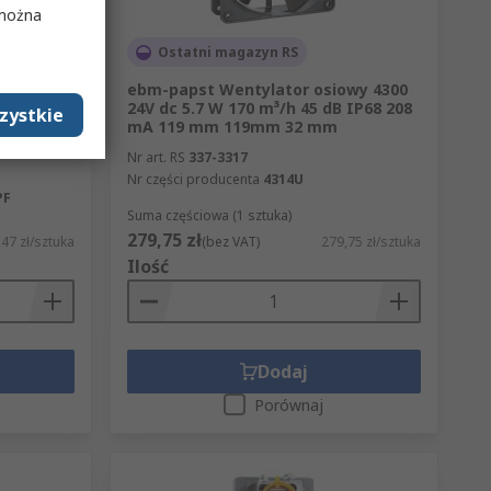
 można
Ostatni magazyn RS
ebm-papst Wentylator osiowy 4300
ry,
24V dc 5.7 W 170 m³/h 45 dB IP68 208
zystkie
7 mm
mA 119 mm 119mm 32 mm
Nr art. RS
337-3317
Nr części producenta
4314U
PF
Suma częściowa (1 sztuka)
279,75 zł
,47 zł/sztuka
(bez VAT)
279,75 zł/sztuka
Ilość
Dodaj
Porównaj